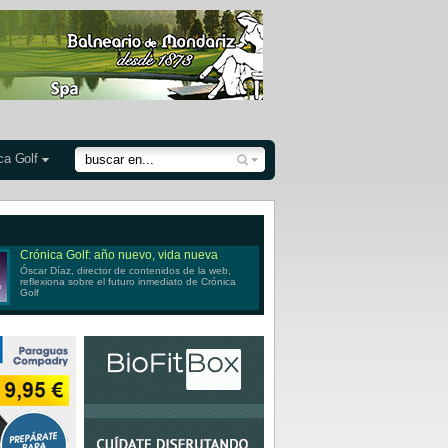
ca Golf
Crónica Golf: año nuevo, vida nueva
Óscar Díaz, director de contenidos de la web,
reflexiona sobre el futuro inmediato de Crónica
Golf