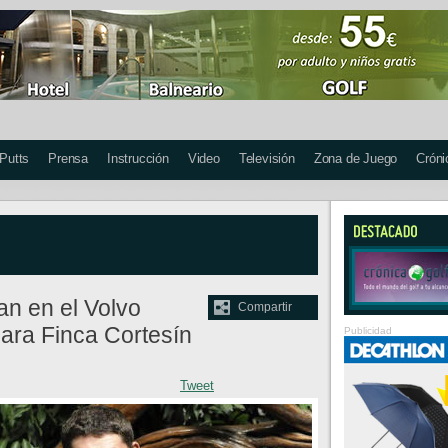
 Putts
Prensa
Instrucción
Video
Televisión
Zona de Juego
Cróni
an en el Volvo
Compartir
ara Finca Cortesín
Publicidad
Tweet