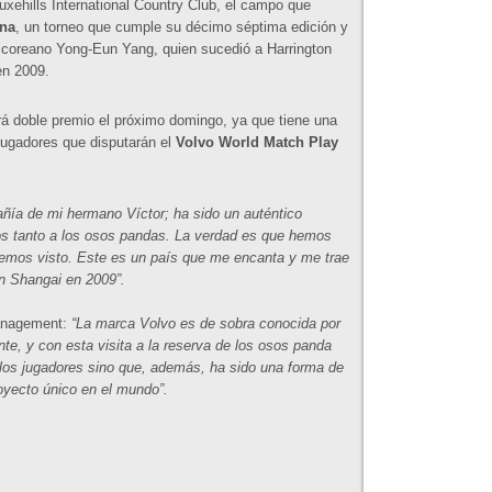
uxehills International Country Club, el campo que
ina
, un torneo que cumple su décimo séptima edición y
el coreano Yong-Eun Yang, quien sucedió a Harrington
en 2009.
á doble premio el próximo domingo, ya que tiene una
 jugadores que disputarán el
Volvo World Match Play
ñía de mi hermano Víctor; ha sido un auténtico
nos tanto a los osos pandas. La verdad es que hemos
 hemos visto. Este es un país que me encanta y me trae
n Shangai en 2009”.
Management:
“La marca Volvo es de sobra conocida por
e, y con esta visita a la reserva de los osos panda
los jugadores sino que, además, ha sido una forma de
oyecto único en el mundo”.