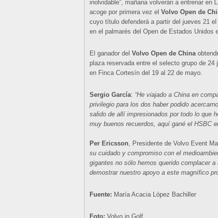
inolvidable”, mañana volverán a entrenar en L
acoge por primera vez el
Volvo Open de Ch
cuyo título defenderá a partir del jueves 21 
en el palmarés del Open de Estados Unidos 
El ganador del
Volvo Open de China
obtendr
plaza reservada entre el selecto grupo de 24
en Finca Cortesín del 19 al 22 de mayo.
Sergio García
:
“He viajado a China en compa
privilegio para los dos haber podido acercar
salido de allí impresionados por todo lo que
muy buenos recuerdos, aquí gané el HSBC e
Per Ericsson
, Presidente de Volvo Event 
su cuidado y compromiso con el medioambient
gigantes no sólo hemos querido complacer a 
demostrar nuestro apoyo a este magnífico pr
Fuente:
María Acacia López Bachiller
Foto:
Volvo in Golf