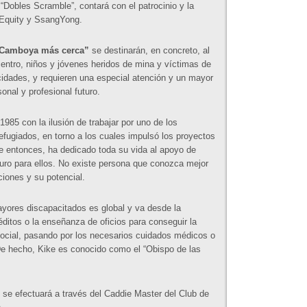
 “Dobles Scramble”, contará con el patrocinio y la
 Equity y SsangYong.
Camboya más cerca”
se destinarán, en concreto, al
entro, niños y jóvenes heridos de mina y víctimas de
acidades, y requieren una especial atención y un mayor
nal y profesional futuro.
85 con la ilusión de trabajar por uno de los
efugiados, en torno a los cuales impulsó los proyectos
e entonces, ha dedicado toda su vida al apoyo de
turo para ellos. No existe persona que conozca mejor
ciones y su potencial.
yores discapacitados es global y va desde la
ditos o la enseñanza de oficios para conseguir la
social, pasando por los necesarios cuidados médicos o
 De hecho, Kike es conocido como el “Obispo de las
se efectuará a través del Caddie Master del Club de