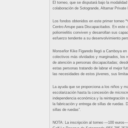
El torneo, que se disputará bajo la modalidad
colaboración de Sotogrande, Altamar Private
Los fondos obtenidos en este primer torneo
“
Centro Arrupe para Discapacitados. En este c
poliomielitis conviven y desarrollan sus cap
esfuerzo tendente a su desenvolvimiento perso
Monseñor Kike Figaredo llegó a Camboya en 19
colectivos más olvidados y marginados, los r
de atención a personas discapacitadas; desd
estas personas tratando de labrar el mejor fu
las necesidades de estos jóvenes, sus limita
La ayuda que se proporciona a los niños y ma
escolarización hasta la concesión de microcré
independencia económica y la reintegración 
la fabricación y entrega de sillas de ruedas.
sillas de ruedas”.
NOTA: La inscripción al torneo —100 euros— 