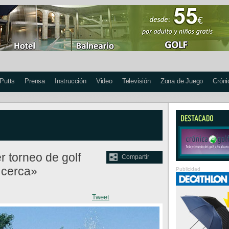
 Putts
Prensa
Instrucción
Video
Televisión
Zona de Juego
Cróni
 torneo de golf
Compartir
 cerca»
Publicidad
Tweet