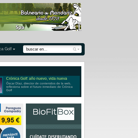
ca Golf
Crónica Golf: año nuevo, vida nueva
Óscar Díaz, director de contenidos de la web,
reflexiona sobre el futuro inmediato de Crónica
Golf