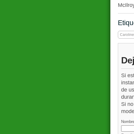
McIlro
Etiqu
Carolin
De
Si es
insta
de us
duran
Si no
mode
Nombre