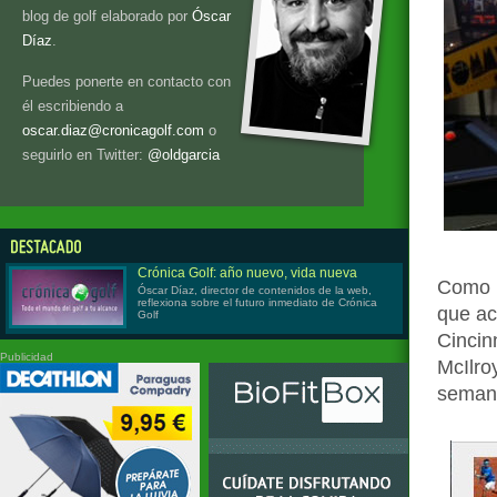
blog de golf elaborado por
Óscar
Díaz
.
Puedes ponerte en contacto con
él escribiendo a
oscar.diaz@cronicagolf.com
o
seguirlo en Twitter:
@oldgarcia
Crónica Golf: año nuevo, vida nueva
Como n
Óscar Díaz, director de contenidos de la web,
reflexiona sobre el futuro inmediato de Crónica
que ac
Golf
Cincin
Publicidad
McIlro
seman