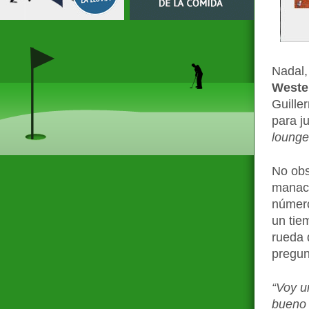
Nadal,
Weste
Guille
para ju
lounge
No obst
manaco
número
un tie
rueda 
pregun
“Voy u
bueno 