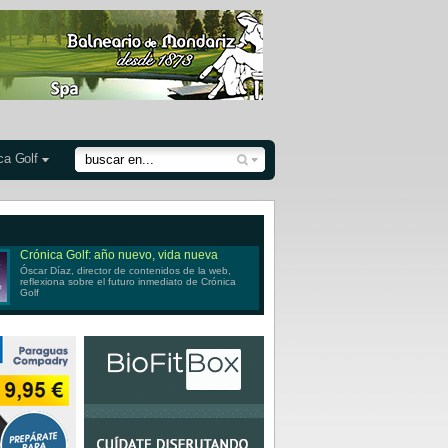
ca Golf
Crónica Golf: año nuevo, vida nueva
Óscar Díaz, director de contenidos de la web,
reflexiona sobre el futuro inmediato de Crónica
Golf