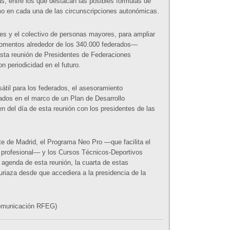
s, entre los que destacan las posibles fórmulas de
omo en cada una de las circunscripciones autonómicas.
ades y el colectivo de personas mayores, para ampliar
momentos alrededor de los 340.000 federados—
esta reunión de Presidentes de Federaciones
n periodicidad en el futuro.
átil para los federados, el asesoramiento
ados en el marco de un Plan de Desarrollo
n del día de esta reunión con los presidentes de las
te de Madrid, el Programa Neo Pro —que facilita el
to profesional— y los Cursos Técnicos-Deportivos
 agenda de esta reunión, la cuarta de estas
riaza desde que accediera a la presidencia de la
Comunicación RFEG)