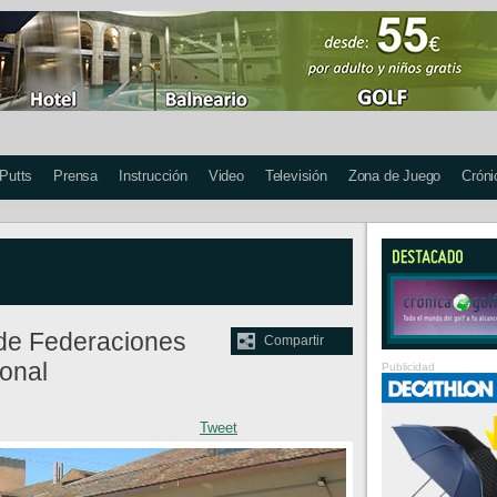
 Putts
Prensa
Instrucción
Video
Televisión
Zona de Juego
Cróni
de Federaciones
Compartir
ional
Publicidad
Tweet