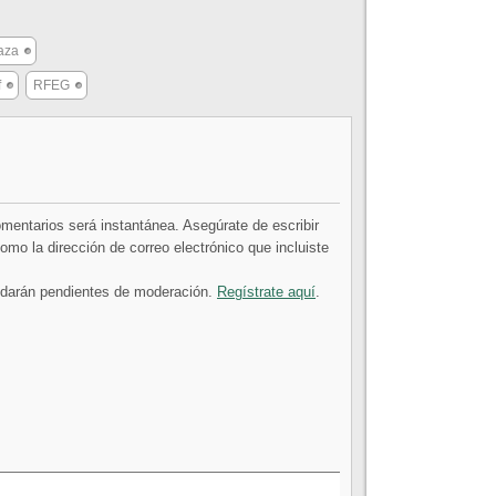
aza
f
RFEG
comentarios será instantánea. Asegúrate de escribir
mo la dirección de correo electrónico que incluiste
uedarán pendientes de moderación.
Regístrate aquí
.