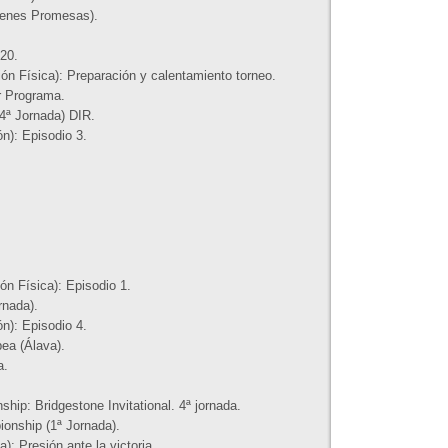
venes Promesas).
20.
n Física): Preparación y calentamiento torneo.
r Programa.
4ª Jornada) DIR.
n): Episodio 3.
n Física): Episodio 1.
rnada).
n): Episodio 4.
ea (Álava).
a.
hip: Bridgestone Invitational. 4ª jornada.
onship (1ª Jornada).
: Presión ante la victoria.