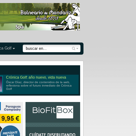
ca Golf
Crónica Golf: año nuevo, vida nueva
Óscar Díaz, director de contenidos de la web,
reflexiona sobre el futuro inmediato de Crónica
Golf