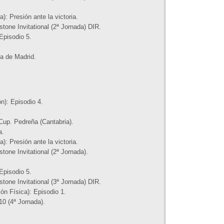
: Presión ante la victoria.
one Invitational (2ª Jornada) DIR.
Episodio 5.
a de Madrid.
n): Episodio 4.
.
Cup. Pedreña (Cantabria).
a.
: Presión ante la victoria.
one Invitational (2ª Jornada).
Episodio 5.
one Invitational (3ª Jornada) DIR.
n Física): Episodio 1.
0 (4ª Jornada).