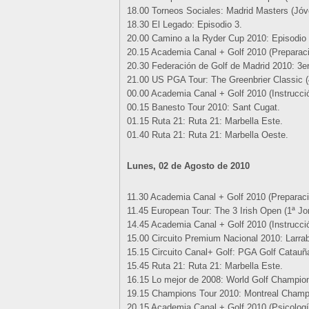
18.00 Torneos Sociales: Madrid Masters (Jó
18.30 El Legado: Episodio 3.
20.00 Camino a la Ryder Cup 2010: Episodio 
20.15 Academia Canal + Golf 2010 (Preparació
20.30 Federación de Golf de Madrid 2010: 3e
21.00 US PGA Tour: The Greenbrier Classic (
00.00 Academia Canal + Golf 2010 (Instrucció
00.15 Banesto Tour 2010: Sant Cugat.
01.15 Ruta 21: Ruta 21: Marbella Este.
01.40 Ruta 21: Ruta 21: Marbella Oeste.
Lunes, 02 de Agosto de 2010
11.30 Academia Canal + Golf 2010 (Preparació
11.45 European Tour: The 3 Irish Open (1ª Jo
14.45 Academia Canal + Golf 2010 (Instrucció
15.00 Circuito Premium Nacional 2010: Larrab
15.15 Circuito Canal+ Golf: PGA Golf Catauñ
15.45 Ruta 21: Ruta 21: Marbella Este.
16.15 Lo mejor de 2008: World Golf Champions
19.15 Champions Tour 2010: Montreal Champi
20.15 Academia Canal + Golf 2010 (Psicología)