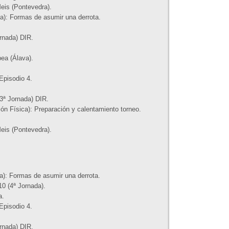
eis (Pontevedra).
a): Formas de asumir una derrota.
rnada) DIR.
ea (Álava).
Episodio 4.
3ª Jornada) DIR.
n Física): Preparación y calentamiento torneo.
eis (Pontevedra).
a): Formas de asumir una derrota.
0 (4ª Jornada).
a.
Episodio 4.
rnada) DIR.