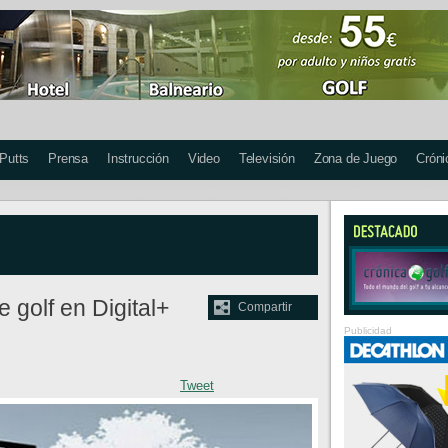
 Putts
Prensa
Instrucción
Video
Televisión
Zona de Juego
Cróni
golf en Digital+
Compartir
Publicidad
Tweet