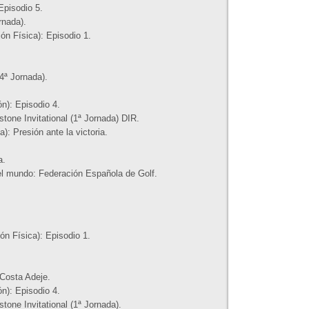
Episodio 5.
rnada).
n Física): Episodio 1.
4ª Jornada).
n): Episodio 4.
one Invitational (1ª Jornada) DIR.
: Presión ante la victoria.
a.
el mundo: Federación Española de Golf.
n Física): Episodio 1.
Costa Adeje.
n): Episodio 4.
one Invitational (1ª Jornada).