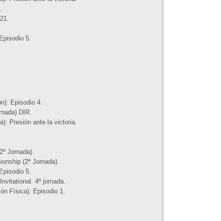
.
21.
Episodio 5.
n): Episodio 4.
rnada) DIR.
: Presión ante la victoria.
2ª Jornada).
onship (2ª Jornada).
Episodio 5.
vitational. 4ª jornada.
n Física): Episodio 1.