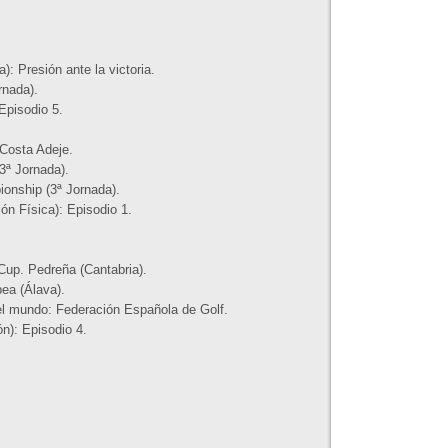
: Presión ante la victoria.
rnada).
Episodio 5.
Costa Adeje.
3ª Jornada).
onship (3ª Jornada).
n Física): Episodio 1.
Cup. Pedreña (Cantabria).
ea (Álava).
el mundo: Federación Española de Golf.
n): Episodio 4.