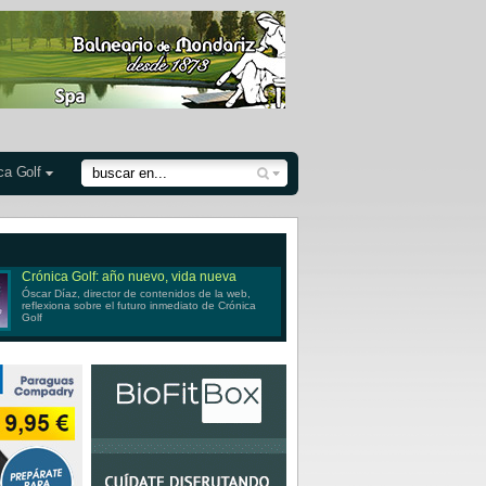
ca Golf
Crónica Golf: año nuevo, vida nueva
Óscar Díaz, director de contenidos de la web,
reflexiona sobre el futuro inmediato de Crónica
Golf