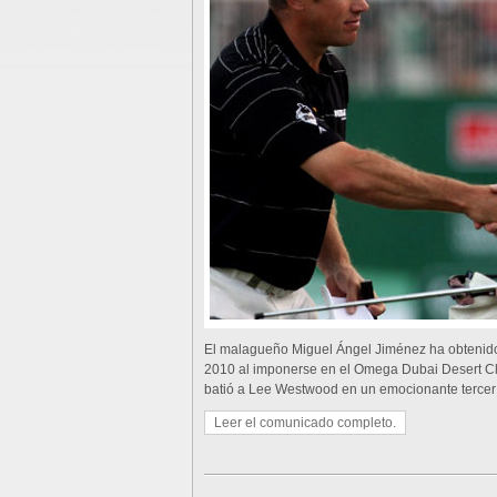
El malagueño Miguel Ángel Jiménez ha obtenido 
2010 al imponerse en el Omega Dubai Desert Cla
batió a Lee Westwood en un emocionante terce
Leer el comunicado completo.