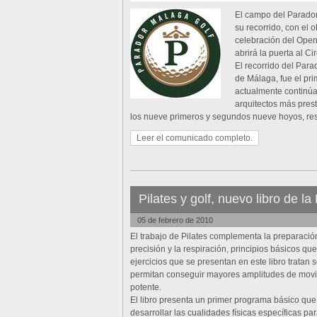
El campo del Parador
su recorrido, con el 
celebración del Open
abrirá la puerta al C
El recorrido del Pa
de Málaga, fue el pr
actualmente continúa
arquitectos más pres
los nueve primeros y segundos nueve hoyos, re
Leer el comunicado completo.
Pilates y golf, nuevo libro de la 
05 de febrero de 2010
El trabajo de Pilates complementa la preparación d
precisión y la respiración, principios básicos qu
ejercicios que se presentan en este libro tratan
permitan conseguir mayores amplitudes de movi
potente.
El libro presenta un primer programa básico que 
desarrollar las cualidades físicas específicas pa