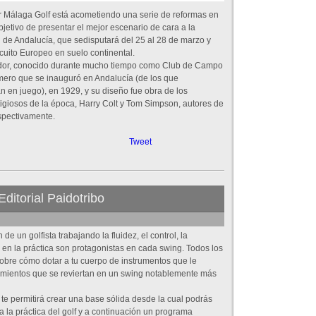
 Málaga Golf está acometiendo una serie de reformas en
objetivo de presentar el mejor escenario de cara a la
 de Andalucía, que sedisputará del 25 al 28 de marzo y
ircuito Europeo en suelo continental.
rador, conocido durante mucho tiempo como Club de Campo
imero que se inauguró en Andalucía (de los que
n en juego), en 1929, y su diseño fue obra de los
tigiosos de la época, Harry Colt y Tom Simpson, autores de
spectivamente.
Tweet
Editorial Paidotribo
e un golfista trabajando la fluidez, el control, la
e en la práctica son protagonistas en cada swing. Todos los
 sobre cómo dotar a tu cuerpo de instrumentos que le
mientos que se reviertan en un swing notablemente más
te permitirá crear una base sólida desde la cual podrás
ra la práctica del golf y a continuación un programa