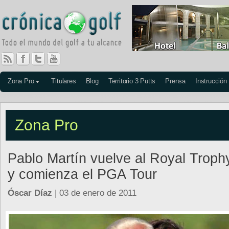
Zona Pro
Titulares
Blog
Territorio 3 Putts
Prensa
Instrucción
Zona Pro
Pablo Martín vuelve al Royal Troph
y comienza el PGA Tour
Óscar Díaz
| 03 de enero de 2011