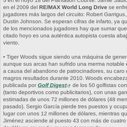
5 en el hoyo 18 del Plantation Course. Jamie Sad
en el 2009 del
RE/MAX World Long Drive
se enfre
jugadores más largos del circuito: Robert Garrigu
Dustin Johnson. Se esperan cifras de infarto, ya qu
de los mencionados jugadores hay que sumar que l
citado hoyo es una auténtica autopista cuesta abaj
viento.
• Tiger Woods sigue siendo una máquina de genera
aunque sus arcas han sufrido una merma notable e
a causa del abandono de patrocinadores, su caro d
magros resultados durante 2010. Woods encabeza 
publicada por
Golf Digest
de los 50 golfistas co
(tanto deportivos como publicitarios), con unas ga
estimadas de unos 72 millones de dólares (48 me
pasado). Sergio García pierde tres puestos y ocu
lugar con unos 12 millones de dólares, mientras q
Jiménez asciende al puesto 43 con más de cuatro 