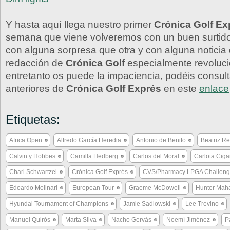
Y hasta aquí llega nuestro primer
Crónica Golf Ex
semana que viene volveremos con un buen surtid
con alguna sorpresa que otra y con alguna noticia 
redacción de
Crónica Golf
especialmente revoluci
entretanto os puede la impaciencia, podéis consult
anteriores de
Crónica Golf Exprés
en este
enlace
Etiquetas:
Africa Open
Alfredo García Heredia
Antonio de Benito
Beatriz Re
Calvin y Hobbes
Camilla Hedberg
Carlos del Moral
Carlota Cig
Charl Schwartzel
Crónica Golf Exprés
CVS/Pharmacy LPGA Challen
Edoardo Molinari
European Tour
Graeme McDowell
Hunter Mah
Hyundai Tournament of Champions
Jamie Sadlowski
Lee Trevino
Manuel Quirós
Marta Silva
Nacho Gervás
Noemí Jiménez
P