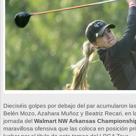
Dieciséis golpes por debajo del par acumularon la
Belén Mozo, Azahara Muñoz y Beatriz Recari, en 
jornada del
Walmart NW Arkansas Championshi
maravillosa ofensiva que las coloca en posición pr