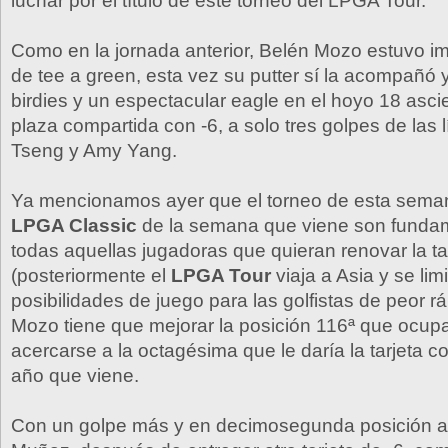
luchar por el título de este torneo del LPGA Tour.
Como en la jornada anterior, Belén Mozo estuvo imp
de tee a green, esta vez su putter sí la acompañó 
birdies y un espectacular eagle en el hoyo 18 asci
plaza compartida con -6, a solo tres golpes de las 
Tseng y Amy Yang.
Ya mencionamos ayer que el torneo de esta sema
LPGA Classic
de la semana que viene son funda
todas aquellas jugadoras que quieran renovar la ta
(posteriormente el
LPGA Tour
viaja a Asia y se lim
posibilidades de juego para las golfistas de peor r
Mozo tiene que mejorar la posición 116ª que ocup
acercarse a la octagésima que le daría la tarjeta c
año que viene.
Con un golpe más y en decimosegunda posición 