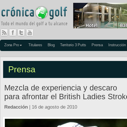
Zona Pro
Titulares
Blog
Territorio 3 Putts
Prensa
Instrucción
Prensa
Mezcla de experiencia y descaro
para afrontar el British Ladies Stro
Redacción
| 16 de agosto de 2010