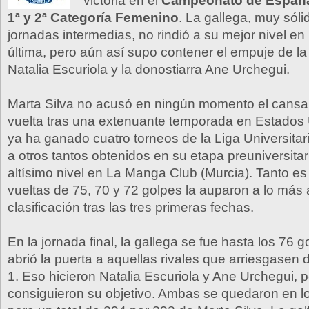
victoria en el
Campeonato de España 
1ª y 2ª Categoría Femenino
. La gallega, muy sóli
jornadas intermedias, no rindió a su mejor nivel en 
última, pero aún así supo contener el empuje de la
Natalia Escuriola y la donostiarra Ane Urchegui.
Marta Silva no acusó en ningún momento el cansan
vuelta tras una extenuante temporada en Estado
ya ha ganado cuatro torneos de la Liga Universita
a otros tantos obtenidos en su etapa preuniversita
altísimo nivel en La Manga Club (Murcia). Tanto es
vueltas de 75, 70 y 72 golpes la auparon a lo más a
clasificación tras las tres primeras fechas.
En la jornada final, la gallega se fue hasta los 76 g
abrió la puerta a aquellas rivales que arriesgasen 
1. Eso hicieron Natalia Escuriola y Ane Urchegui, 
consiguieron su objetivo. Ambas se quedaron en l