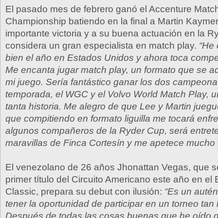
El pasado mes de febrero ganó el Accenture Matc
Championship batiendo en la final a Martin Kaymer
importante victoria y a su buena actuación en la R
considera un gran especialista en match play.
“He
bien el año en Estados Unidos y ahora toca compe
Me encanta jugar match play, un formato que se a
mi juego. Sería fantástico ganar los dos campeona
temporada, el WGC y el Volvo World Match Play, u
tanta historia. Me alegro de que Lee y Martin jueg
que compitiendo en formato liguilla me tocará enf
algunos compañeros de la Ryder Cup, será entrete
maravillas de Finca Cortesín y me apetece mucho 
El venezolano de 26 años Jhonattan Vegas, que s
primer título del Circuito Americano este año en e
Classic, prepara su debut con ilusión:
“Es un autént
tener la oportunidad de participar en un torneo tan h
Después de todas las cosas buenas que he oído 