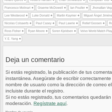
Álvaro Quirós
Anders Hansen
Charl Schwartzel
European Tour
Francesco Molinari
Graeme McDowell
Ian Poulter
Jhonattan Veg
Lee Westwood
Luke Donald
Martin Kaymer
Miguel Ángel Jimén
Nicolas Colsaerts
Paul Casey
Paul Lawrie
Retief Goosen
Ro
Ross Fisher
Ryan Moore
Soren Kjeldsen
Volvo World Match Pla
Y. E. Yang
Deja un comentario
Si estás registrado, la publicación de tus comenta
instantánea. Asegúrate de escribir correctamente 
nombre de usuario como la dirección de correo e
incluiste durante el registro.
Si no estás registrado, tus comentarios quedarán
moderación.
Regístrate aquí
.