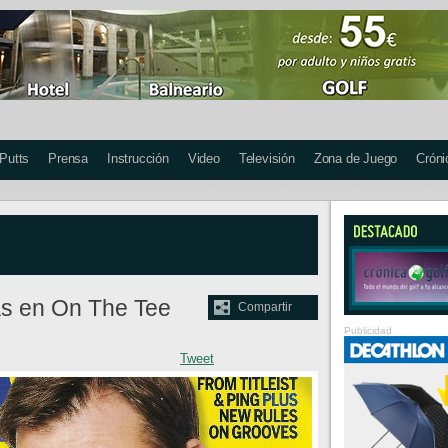
 Putts
Prensa
Instrucción
Video
Televisión
Zona de Juego
Cróni
as en On The Tee
Compartir
Publicidad
Tweet