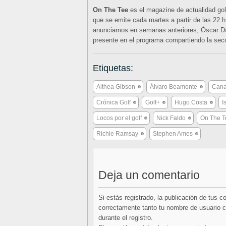
On The Tee
es el magazine de actualidad go
que se emite cada martes a partir de las 22 
anunciamos en semanas anteriores, Óscar Dí
presente en el programa compartiendo la se
Etiquetas:
Althea Gibson
Álvaro Beamonte
Cana
Crónica Golf
Golf+
Hugo Costa
I
Locos por el golf
Nick Faldo
On The T
Richie Ramsay
Stephen Ames
Deja un comentario
Si estás registrado, la publicación de tus 
correctamente tanto tu nombre de usuario co
durante el registro.