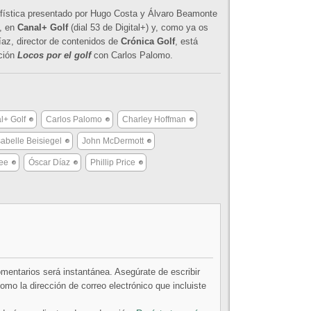
lfística presentado por Hugo Costa y Álvaro Beamonte
h, en
Canal+ Golf
(dial 53 de Digital+) y, como ya os
az, director de contenidos de
Crónica Golf
, está
cción
Locos por el golf
con Carlos Palomo.
l+ Golf
Carlos Palomo
Charley Hoffman
sabelle Beisiegel
John McDermott
ee
Óscar Díaz
Phillip Price
comentarios será instantánea. Asegúrate de escribir
mo la dirección de correo electrónico que incluiste