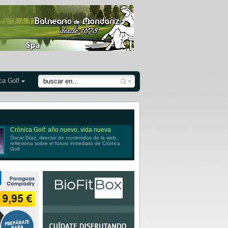
ca Golf
Crónica Golf: año nuevo, vida nueva
Óscar Díaz, director de contenidos de la web,
reflexiona sobre el futuro inmediato de Crónica
Golf