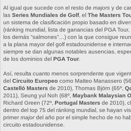
Al igual que sucede con el resto de
majors
y de ca
las
Series Mundiales de Golf
, el
The Masters To
un sistema de clasificación propio basado en diver
(ránking mundial, lista de ganancias del PGA Tour,
los demás “salmones”…) con la que consigue reunir
a la plana mayor del golf estadounidense e internac
siempre se dan algunas notables ausencias, espe
de los dominios del
PGA Tour
.
Así, resulta cuanto menos sorprendente que vige
del
Circuito Europeo
como Matteo Manassero (5
Castelló Masters
de 2010), Thomas Björn (65º,
Qa
2011), Seung yul Noh (68º,
Maybank Malaysian 
Richard Green (72º,
Portugal Masters
de 2010), c
dentro del top 75 del ránking mundial, se hayan vis
primer
major
del año por el simple hecho de no ha
circuito estadounidense.