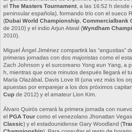
el
The Masters Tournament
, a las 16:52 h desde 
peninsular española), formando trío con el sueco 
(
Dubai World Championship
,
Commercialbank Q
de 2010) y el indio Arjun Atwal (
Wyndham Champi
2010).
Miguel Ángel Jiménez compartirá las “angustias” d
primeras jornadas con dos
majoristas
como el est
Zach Johnson y el surcoreano Yong eun Yang, a par
h, mientras que once minutos después llegará el t
María Olazábal, Davis Love III (una vez más los o
apuestas por emparejar a los dos próximos capita
Cup
de 2012) y el amateur Lion Kim.
Álvaro Quirós cerrará la primera jornada con nue
el
PGA Tour
como el venezolano Jhonattan Vegas
Classic
) y el estadounidense Gary Woodland (
Tra
Championship
). Para consultar el resto de horari