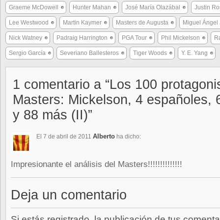
Graeme McDowell
Hunter Mahan
José María Olazábal
Justin R
Lee Westwood
Martin Kaymer
Masters de Augusta
Miguel Ángel
Nick Watney
Padraig Harrington
PGA Tour
Phil Mickelson
Ra
Sergio García
Severiano Ballesteros
Tiger Woods
Y. E. Yang
1 comentario a “Los 100 protagoni
Masters: Mickelson, 4 españoles, 
y 88 más (II)”
Alberto
El 7 de abril de 2011
ha dicho:
Impresionante el análisis del Masters!!!!!!!!!!!!!!
Deja un comentario
Si estás registrado, la publicación de tus comenta