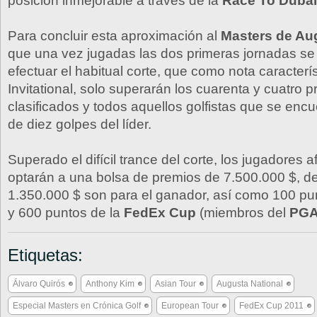
posición inmejorable a través de la
Race To Dubai
Para concluir esta aproximación al
Masters de Au
que una vez jugadas las dos primeras jornadas se
efectuar el habitual corte, que como nota caracterí
Invitational, solo superarán los cuarenta y cuatro 
clasificados y todos aquellos golfistas que se en
de diez golpes del líder.
Superado el difícil trance del corte, los jugadores 
optarán a una bolsa de premios de 7.500.000 $, de
1.350.000 $ son para el ganador, así como 100 pu
y 600 puntos de la
FedEx Cup
(miembros del
PGA
Etiquetas:
Álvaro Quirós
Anthony Kim
Asian Tour
Augusta National
Especial Masters en Crónica Golf
European Tour
FedEx Cup 2011