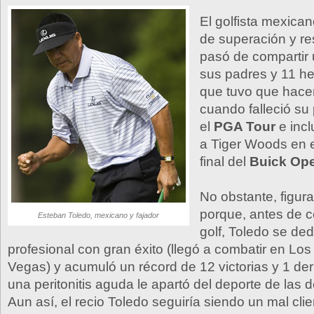
El golfista mexica
de superación y re
pasó de compartir
sus padres y 11 h
que tuvo que hace
cuando falleció su 
el
PGA Tour
e incl
a Tiger Woods en e
final del
Buick Op
No obstante, figura
porque, antes de c
Esteban Toledo, mexicano y fajador
golf, Toledo se de
profesional con gran éxito (llegó a combatir en Lo
Vegas) y acumuló un récord de 12 victorias y 1 de
una peritonitis aguda le apartó del deporte de las 
Aun así, el recio Toledo seguiría siendo un mal cli