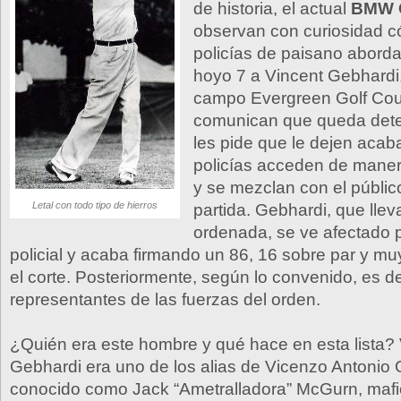
de historia, el actual
BMW 
observan con curiosidad 
policías de paisano aborda
hoyo 7 a Vincent Gebhardi,
campo Evergreen Golf Cour
comunican que queda dete
les pide que le dejen acaba
policías acceden de mane
y se mezclan con el públic
Letal con todo tipo de hierros
partida. Gebhardi, que llev
ordenada, se ve afectado p
policial y acaba firmando un 86, 16 sobre par y mu
el corte. Posteriormente, según lo convenido, es d
representantes de las fuerzas del orden.
¿Quién era este hombre y qué hace en esta lista?
Gebhardi era uno de los alias de Vicenzo Antonio
conocido como Jack “Ametralladora” McGurn, maf