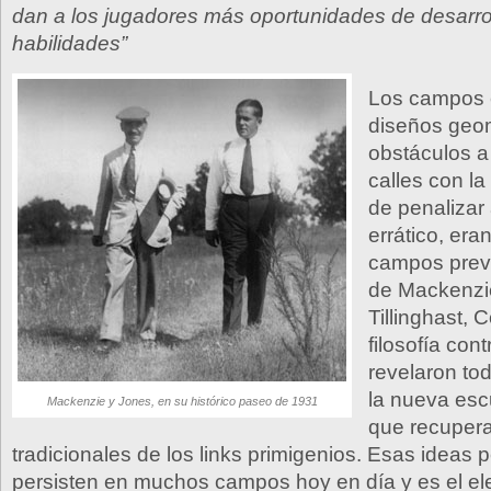
dan a los jugadores más oportunidades de desarro
habilidades”
Los campos 
diseños geom
obstáculos a 
calles con la
de penalizar 
errático, era
campos previ
de Mackenzi
Tillinghast, C
filosofía con
revelaron to
la nueva esc
Mackenzie y Jones, en su histórico paseo de 1931
que recupera
tradicionales de los links primigenios. Esas ideas 
persisten en muchos campos hoy en día y es el e