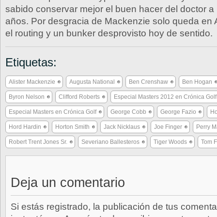
sabido conservar mejor el buen hacer del doctor a l
años. Por desgracia de Mackenzie solo queda en 
el routing y un bunker desprovisto hoy de sentido.
Etiquetas:
Alister Mackenzie
Augusta National
Ben Crenshaw
Ben Hogan
Byron Nelson
Clifford Roberts
Especial Masters 2012 en Crónica Golf
Especial Masters en Crónica Golf
George Cobb
George Fazio
Ho
Hord Hardin
Horton Smith
Jack Nicklaus
Joe Finger
Perry M
Robert Trent Jones Sr.
Severiano Ballesteros
Tiger Woods
Tom F
Deja un comentario
Si estás registrado, la publicación de tus comenta