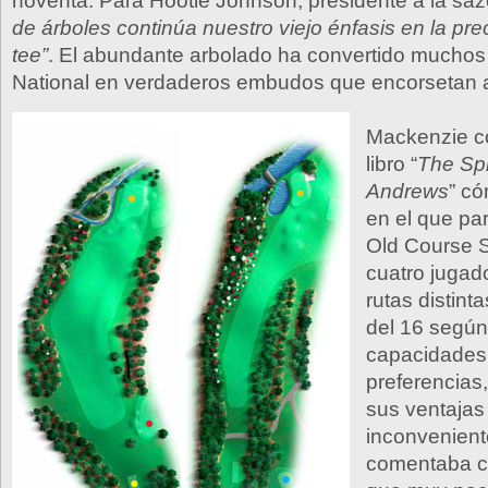
noventa. Para Hootie Johnson, presidente a la sa
de árboles continúa nuestro viejo énfasis en la pre
tee”
. El abundante arbolado ha convertido muchos
National en verdaderos embudos que encorsetan a
Mackenzie c
libro “
The Spir
Andrews
” có
en el que par
Old Course S
cuatro jugado
rutas distint
del 16 según
capacidades,
preferencias
sus ventajas
inconvenien
comentaba c