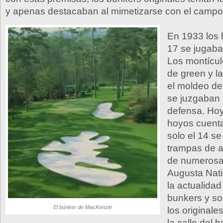
y apenas destacaban al mimetizarse con el campo
En 1933 los 
17 se jugaba
Los montícul
de green y la
el moldeo d
se juzgaban 
defensa. Hoy
hoyos cuent
solo el 14 se
trampas de 
de numerosa
Augusta Nati
la actualida
bunkers y so
El búnker de MacKenzie
los originale
la calle del 