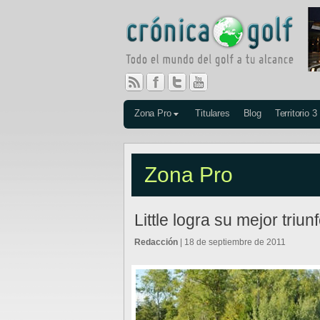
Zona Pro
Titulares
Blog
Territorio 3
Zona Pro
Little logra su mejor triu
Redacción
| 18 de septiembre de 2011