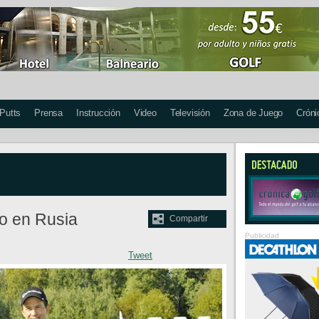
 Putts
Prensa
Instrucción
Video
Televisión
Zona de Juego
Cróni
nfo en Rusia
Compartir
Publicidad
Tweet