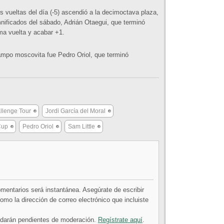
s vueltas del día (-5) ascendió a la decimoctava plaza,
mnificados del sábado, Adrián Otaegui, que terminó
ima vuelta y acabar +1.
campo moscovita fue Pedro Oriol, que terminó
llenge Tour
Jordi García del Moral
Cup
Pedro Oriol
Sam Little
comentarios será instantánea. Asegúrate de escribir
mo la dirección de correo electrónico que incluiste
uedarán pendientes de moderación.
Regístrate aquí
.