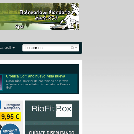
ca Golf
Crónica Golf: año nuevo, vida nueva
Óscar Díaz, director de contenidos de la web,
reflexiona sobre el futuro inmediato de Crónica
Golf