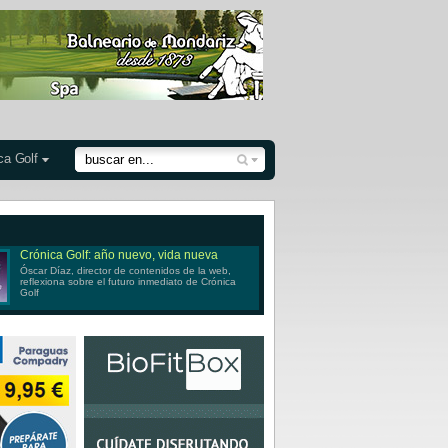
ca Golf
Crónica Golf: año nuevo, vida nueva
Óscar Díaz, director de contenidos de la web,
reflexiona sobre el futuro inmediato de Crónica
Golf