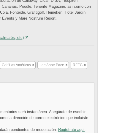
boración de Callaway, Cicar, DISA, Hospiten,
 Canarias, Poodle, Tenerife Magazine, así como con
ola, Fonteide, Grafitigolf, Heineken, Hotel Jardín
ar Events y Mare Nostrum Resort.
palmarés, etc)
Golf Las Américas
Lee Anne Pace
RFEG
comentarios será instantánea. Asegúrate de escribir
mo la dirección de correo electrónico que incluiste
uedarán pendientes de moderación.
Regístrate aquí
.