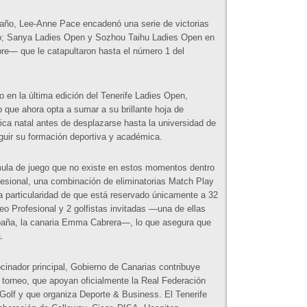
año, Lee-Anne Pace encadenó una serie de victorias
o; Sanya Ladies Open y Sozhou Taihu Ladies Open en
re— que le catapultaron hasta el número 1 del
 en la última edición del Tenerife Ladies Open,
 que ahora opta a sumar a su brillante hoja de
rica natal antes de desplazarse hasta la universidad de
guir su formación deportiva y académica.
mula de juego que no existe en estos momentos dentro
fesional, una combinación de eliminatorias Match Play
 la particularidad de que está reservado únicamente a 32
eo Profesional y 2 golfistas invitadas —una de ellas
paña, la canaria Emma Cabrera—, lo que asegura que
.
inador principal, Gobierno de Canarias contribuye
 torneo, que apoyan oficialmente la Real Federación
Golf y que organiza Deporte & Business. El Tenerife