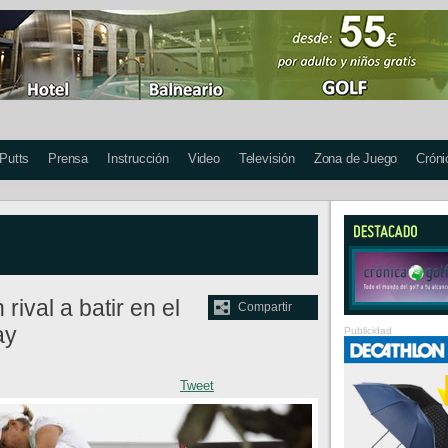
 Putts
Prensa
Instrucción
Video
Televisión
Zona de Juego
Cróni
ival a batir en el
Compartir
ay
Publicidad
Tweet