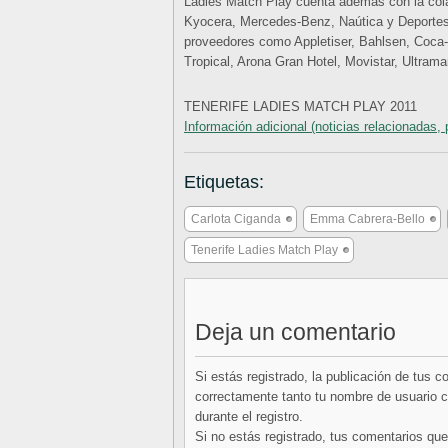
Ladies Match Play cuenta además con la cola
Kyocera, Mercedes-Benz, Naútica y Deportes
proveedores como Appletiser, Bahlsen, Coca-C
Tropical, Arona Gran Hotel, Movistar, Ultram
TENERIFE LADIES MATCH PLAY 2011
Información adicional (noticias relacionadas, 
Etiquetas:
Carlota Ciganda
Emma Cabrera-Bello
Tenerife Ladies Match Play
Deja un comentario
Si estás registrado, la publicación de tus 
correctamente tanto tu nombre de usuario co
durante el registro.
Si no estás registrado, tus comentarios q