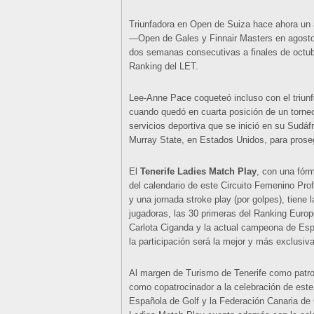
Triunfadora en Open de Suiza hace ahora un 
—Open de Gales y Finnair Masters en agost
dos semanas consecutivas a finales de octub
Ranking del LET.
Lee-Anne Pace coqueteó incluso con el triunfo
cuando quedó en cuarta posición de un torneo
servicios deportiva que se inició en su Sudáf
Murray State, en Estados Unidos, para prose
El
Tenerife Ladies Match Play
, con una fór
del calendario de este Circuito Femenino Pro
y una jornada stroke play (por golpes), tiene
jugadoras, las 30 primeras del Ranking Europ
Carlota Ciganda y la actual campeona de Es
la participación será la mejor y más exclusiva
Al margen de Turismo de Tenerife como patroc
como copatrocinador a la celebración de este
Española de Golf y la Federación Canaria de 