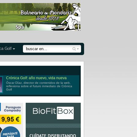
ca Golf
Crónica Golf: año nuevo, vida nueva
Óscar Díaz, director de contenidos de la web,
reflexiona sobre el futuro inmediato de Crónica
Golf