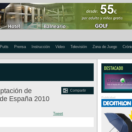
 Putts
Prensa
Instrucción
Video
Televisión
Zona de Juego
Cróni
ptación de
Compartir
n de España 2010
Publicidad
Tweet