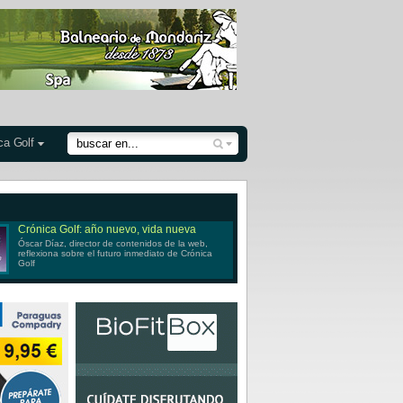
ca Golf
Crónica Golf: año nuevo, vida nueva
Óscar Díaz, director de contenidos de la web,
reflexiona sobre el futuro inmediato de Crónica
Golf