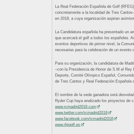
La Real Federación Española de Golf (RFEG
concretamente a la localidad de Tres Cantos—
en 2018, a cuya organización aspiran asimis
La Candidatura española ha presentado un am
que acercará el golf a todos los españoles. 
eventos deportivos de primer nivel, la Comun
necesarias para la celebración de un evento 
Para su organización, la candidatura de Madri
–con la Presidencia de Honor de S.M el Rey D
Deporte, Comité Olímpico Español, Comunida
de Tres Cantos y Real Federación Española d
El nombre de la sede ganadora será desvelad
Ryder Cup haya analizado los proyectos de c
www.rcmadrid2018.com
www.twitter.com/rcmadrid2018
www.facebook.com/rcmadrid2018
www.rfegolf.es