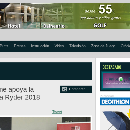
 Putts
Prensa
Instrucción
Video
Televisión
Zona de Juego
Cróni
me apoya la
Compartir
la Ryder 2018
Publicidad
Tweet