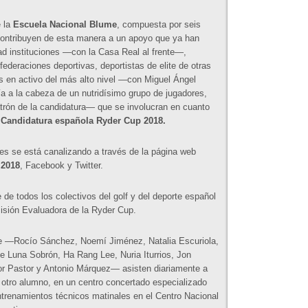
e la
Escuela Nacional Blume
, compuesta por seis
contribuyen de esta manera a un apoyo que ya han
dad instituciones —con la Casa Real al frente—,
ederaciones deportivas, deportistas de elite de otras
es en activo del más alto nivel —con Miguel Ángel
a a la cabeza de un nutridísimo grupo de jugadores,
rón de la candidatura— que se involucran en cuanto
a
Candidatura española Ryder Cup 2018.
es se está canalizando a través de la página web
 2018
, Facebook y Twitter.
 de todos los colectivos del golf y del deporte español
isión Evaluadora de la Ryder Cup.
me —Rocío Sánchez, Noemí Jiménez, Natalia Escuriola,
 Luna Sobrón, Ha Rang Lee, Nuria Iturrios, Jon
or Pastor y Antonio Márquez— asisten diariamente a
 otro alumno, en un centro concertado especializado
entrenamientos técnicos matinales en el Centro Nacional