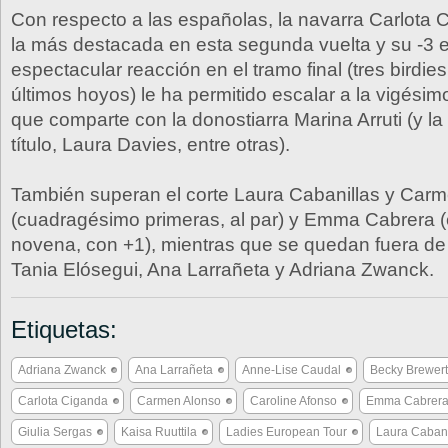
Con respecto a las españolas, la navarra Carlota 
la más destacada en esta segunda vuelta y su -3 e
espectacular reacción en el tramo final (tres birdies
últimos hoyos) le ha permitido escalar a la vigési
que comparte con la donostiarra Marina Arruti (y la
título, Laura Davies, entre otras).
También superan el corte Laura Cabanillas y Car
(cuadragésimo primeras, al par) y Emma Cabrera
novena, con +1), mientras que se quedan fuera de 
Tania Elósegui, Ana Larrañeta y Adriana Zwanck.
Etiquetas:
Adriana Zwanck
Ana Larrañeta
Anne-Lise Caudal
Becky Brewer
Carlota Ciganda
Carmen Alonso
Caroline Afonso
Emma Cabrera
Giulia Sergas
Kaisa Ruuttila
Ladies European Tour
Laura Cabani