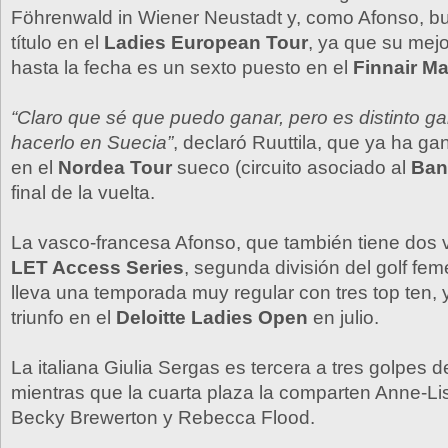
Föhrenwald in Wiener Neustadt y, como Afonso, b
título en el
Ladies European Tour
, ya que su mejo
hasta la fecha es un sexto puesto en el
Finnair Ma
“Claro que sé que puedo ganar, pero es distinto g
hacerlo en Suecia”
, declaró Ruuttila, que ya ha g
en el
Nordea Tour
sueco (circuito asociado al
Ban
final de la vuelta.
La vasco-francesa Afonso, que también tiene dos vi
LET Access Series
, segunda división del golf fe
lleva una temporada muy regular con tres top ten, y
triunfo en el
Deloitte Ladies Open
en julio.
La italiana Giulia Sergas es tercera a tres golpes de
mientras que la cuarta plaza la comparten Anne-Li
Becky Brewerton y Rebecca Flood.