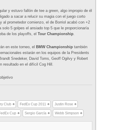
ular y estuvo fallón de tee a green, algo impropio de él
igado a sacar a relucir su magia con el juego corto
 y al prometedor comienzo, el de Borriol acabó con +2
a solo 5 golpes el ansiado top 5 que le proporcionaría
eba de los playoffs, el
Tour Championship
.
án en este torneo, el
BMW Championship
también
ternacionales estarán en los equipos de la Presidents
Brandt Snedeker, David Toms, Geoff Ogilvy y Robert
resultado en el difícil Cog Hill.
objetivo
try Club
FedEx Cup 2011
Justin Rose
 FedEx Cup
Sergio García
Webb Simpson