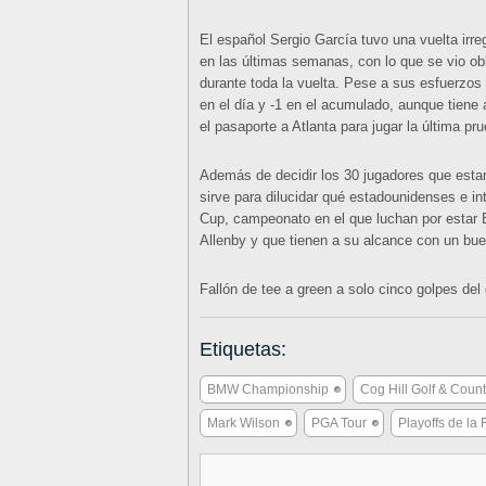
El español Sergio García tuvo una vuelta irreg
en las últimas semanas, con lo que se vio obl
durante toda la vuelta. Pese a sus esfuerzos
en el día y -1 en el acumulado, aunque tiene 
el pasaporte a Atlanta para jugar la última pru
Además de decidir los 30 jugadores que estar
sirve para dilucidar qué estadounidenses e in
Cup, campeonato en el que luchan por estar 
Allenby y que tienen a su alcance con un buen 
Fallón de tee a green a solo cinco golpes del 
Etiquetas:
BMW Championship
Cog Hill Golf & Coun
Mark Wilson
PGA Tour
Playoffs de la