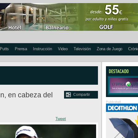
 Putts
Prensa
Instrucción
Video
Televisión
Zona de Juego
Cróni
n, en cabeza del
Compartir
Publicidad
Tweet