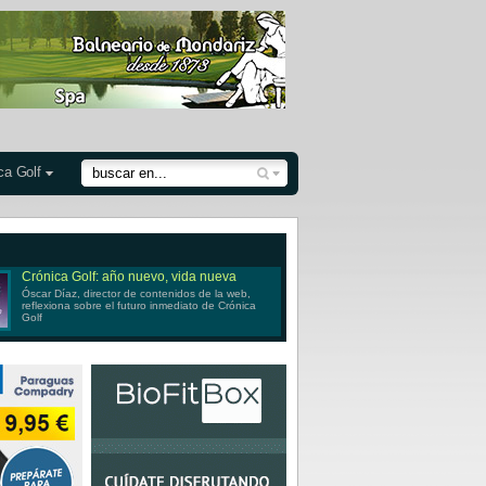
ca Golf
Crónica Golf: año nuevo, vida nueva
Óscar Díaz, director de contenidos de la web,
reflexiona sobre el futuro inmediato de Crónica
Golf