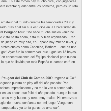
buena. En este torneo hay mucho nivel, con jugadores
ra intentar quedar entre los primeros, pero es un reto
r amateur del mundo durante las temporadas 2008 y
sado, tras finalizar sus estudios en la Universidad de
del
Peugeot Tour
: “Me hace mucha ilusión venir, he
he visto hasta ahora, está muy bien organizado. Creo
el de juego es muy alto, en España hay mucho nivel, y
n profesionales como Canonica, Barham… que es una
 golf. Ayer fue la primera vez que jugué los 18 hoyos
í en concentraciones del Equipo Nacional pero nunca
 lo que ha llovido por toda España el campo está en
l
Peugeot del Club de Campo 200
9, regresa al Golf
 segundo puesto en play-off del año pasado: “Me
ugadores impresionante y no me lo van a poner nada
ar en las cosas que fallé el año pasado, aunque lo que
eos, unos muy buenos y otros muy malos. He empezado
 cogiendo mucha confianza con mi juego. Vengo con
 temporada y ya tenía ganas de arrancar”.