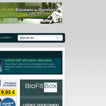
ca Golf
Crónica Golf: año nuevo, vida nueva
Óscar Díaz, director de contenidos de la web,
reflexiona sobre el futuro inmediato de Crónica
Golf