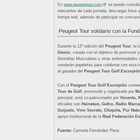
En
www.peugeotour.com
se puede consulta
relevantes de cada jornada, descargar fotos y
tiempo real, además de participar en concurs
Peugeot Tour solidario con la Fun
Durante la 12ª edición del
Peugeot Tour
, la 
Gemio
, creada con el objetivo de promover y 
Distrofias Musculares y otras enfermedades r
venderán papeletas para colaborar con esta inic
al ganador del
Peugeot Tour Golf Escorpió
Con el
Peugeot Tour Golf Escorpión
comien
Tour de Golf
, promovido y organizado por
Ma
principal, está co-patrocinador por
Vocento, 
oficiales son
Heineken, Gefco, Radio Marca
Guijuelo, Vino Secreto, Chiquita, Pur Natu
apoyo institucional de la
Real Federación Es
Fuente:
Carmela Fernández Piera