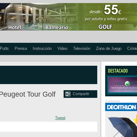
 Putts
Prensa
Instrucción
Video
Televisión
Zona de Juego
Cróni
Peugeot Tour Golf
Compartir
Publicidad
Tweet