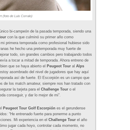
t (foto de Luis Corralo)
l único bi-campeón de la pasada temporada, siendo una
Tour
con la que culminó su primer año como
e mi primera temporada como profesional hubiese sido
ranas he hecho una pretemporada muy fuerte de
mejorar todo, sin grandes cambios pero trabajando todos
evía a tocar a mitad de temporada. Ahora entreno de
bien que se haya abierto el
Peugeot Tour
al
Alps
, estoy asombrado del nivel de jugadores que hay aquí
porada así de fuerte. El Escorpión es un campo que
 de los match amateur, siempre nos han tratado con
egurar la tarjeta para el
Challenge Tour
o el
eda conseguir, y dar lo mejor de mi”.
el
Peugeot Tour Golf Escorpión
es el gerundense
idos: “He entrenado fuerte para ponerme a punto
ciones. Mi experiencia en el
Challenge Tour
el año
ómo jugar cada hoyo, controlar cada momento, no