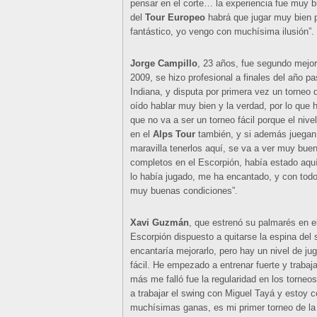
pensar en el corte… la experiencia fue muy 
del
Tour Europeo
habrá que jugar muy bien pa
fantástico, yo vengo con muchísima ilusión”.
Jorge Campillo
, 23 años, fue segundo mejo
2009, se hizo profesional a finales del año pa
Indiana, y disputa por primera vez un torneo 
oído hablar muy bien y la verdad, por lo que 
que no va a ser un torneo fácil porque el niv
en el
Alps Tour
también, y si además juega
maravilla tenerlos aquí, se va a ver muy buen
completos en el Escorpión, había estado aqu
lo había jugado, me ha encantado, y con todo
muy buenas condiciones”.
Xavi Guzmán
, que estrenó su palmarés en e
Escorpión dispuesto a quitarse la espina del
encantaría mejorarlo, pero hay un nivel de j
fácil. He empezado a entrenar fuerte y trabaj
más me falló fue la regularidad en los torn
a trabajar el swing con Miguel Tayá y estoy
muchísimas ganas, es mi primer torneo de la