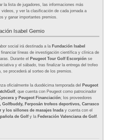
r la lista de jugadores, las informaciones más
 videos, y ver la clasificación de cada jornada a
os y ganar importantes premios.
dación Isabel Gemio
labor social irá destinada a la
Fundación Isabel
financiar líneas de investigación científica y clínica de
aras. Durante el
Peugeot Tour Golf Escorpión
se
iativa y el sábado, tras finalizar la entrega del trofeo
n
, se procederá al sorteo de los premios.
za oficialmente la duodécima temporada del
Peugeot
tchGolf
, que cuenta con Peugeot como patrocinador
Kyocera y Peugeot Financiación
; los proveedores
, Golfbuddy, Ferposán trofeos deportivos, Carrasco
r y los sillones de masajes Inada
y cuenta con el
pañola de Golf
y la
Federación Valenciana de Golf
.