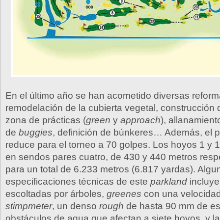
En el último año se han acometido diversas reform
remodelación de la cubierta vegetal, construcción
zona de prácticas (
green
y
approach
), allanamien
de
buggies
, definición de búnkeres… Además, el 
reduce para el torneo a 70 golpes. Los hoyos 1 y 
en sendos pares cuatro, de 430 y 440 metros resp
para un total de 6.233 metros (6.817 yardas). Algu
especificaciones técnicas de este
parkland
incluye
escoltadas por árboles,
greenes
con una velocidad
stimpmeter
, un denso
rough
de hasta 90 mm de es
obstáculos de agua que afectan a siete hoyos, y l