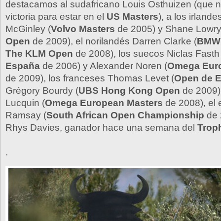
destacamos al sudafricano Louis Osthuizen (que n
victoria para estar en el
US Masters
), a los irland
McGinley (
Volvo Masters
de 2005) y Shane Lowry
Open
de 2009), el norilandés Darren Clarke (
BMW 
The KLM Open
de 2008), los suecos Niclas Fasth 
España
de 2006) y Alexander Noren (
Omega Euro
de 2009), los franceses Thomas Levet (
Open de 
Grégory Bourdy (
UBS Hong Kong Open
de 2009)
Lucquin (
Omega European Masters
de 2008), el 
Ramsay (
South African Open Championship
de 
Rhys Davies, ganador hace una semana del
Trop
.