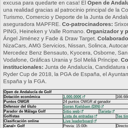
excusa para quedarte en casa! El
Open de Andalu
una realidad gracias al patrocinio principal de la C
Turismo, Comercio y Deporte de la Junta de Andalu
aseguradora MAPFRE.
Co-patrocinadores:
Srixo
PING, Heineken y Valle Romano.
Organizador y 
Ángel Jiménez y Fade & Draw Target.
Colaborado
NizaCars, AMG Servicios, Nissan, Solinca, Autoca
Mercedez Benz Bensauto, Kyocera, Osborne, San
Vodafone, Gráficas Urania y Sol Meliá Príncipe.
Co
institucionales:
Junta de Andalucía, Candidatura 
Ryder Cup de 2018, la PGA de España, el Ayunta
España y la FGA.
Open de Andalucía de Golf
Dotación económica
1.000.000€
166.66
Puntos OWGR
24 puntos OWGR al ganador
Defensor del título
Soren Kjeldsen (DIN)
Parador de Málaga Golf
Sitio web
Tarjeta
Golfistas
Lista de entradas
Tee ti
Clasificación online
Live leaderboard
Canal+ Golf
Previa: 15:00h
Direct