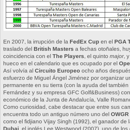
En 2007, la irrupción de la
FedEx Cup
en el
PGA 
traslado del
British Masters
a fechas otoñales, hu
coincidencia con el
The Players
, el quinto
major
, 
hueco en el calendario que es ocupado por el
Ope
Así volvía al
Circuito Europeo
ocho años después,
esfuerzo de Miguel Ángel Jiménez por organizar u
permanente en su tierra (con la ayuda del también 
Fernández y su empresa GFC Golf&Business) con 
económico de la Junta de Andalucía, Valle Roma
Como curiosidad, cabe destacar que entre sus c
encuentra todo un antiguo número uno del
OWG
como el fidjiano Vijay Singh (1992), el ganador de 
Dubai
, el inglés Lee Westwood (2007), uno de los