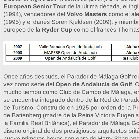
European Senior Tour
de la última década, el in
(1994), vencedores del
Volvo Masters
como el al
(1995) y el danés Soren Kjeldsen (2009), y miemb
europeo de la
Ryder Cup
como el francés Thomas
Once años después, el Parador de Málaga Golf repi
vez como sede del
Open de Andalucía de Golf
. 
mucho tiempo como Club de Campo de Málaga, en 
se encuentra integrado dentro de la Red de Parad
de Turismo. Construido en 1925 por orden de la Pr
de Battenberg (madre de la Reina Victoria Eugeni
la Familia Real Británica), el Parador de Málaga G
diseño original de dos prestigiosos arquitectos brit
nueve primeros hoyos son obra de Harry Shapland