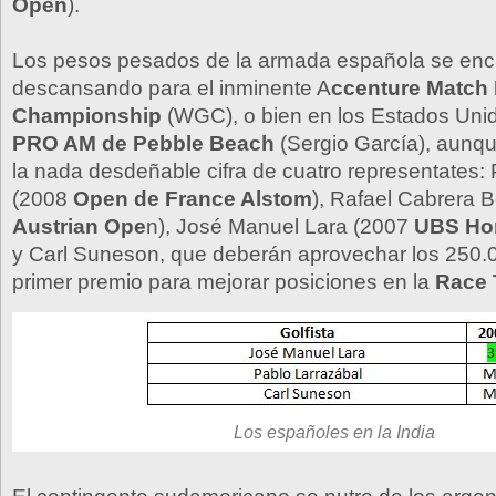
Open
).
Los pesos pesados de la armada española se enc
descansando para el inminente A
ccenture Match 
Championship
(WGC), o bien en los Estados Unid
PRO AM de Pebble Beach
(Sergio García), aunq
la nada desdeñable cifra de cuatro representates:
(2008
Open de France Alstom
), Rafael Cabrera B
Austrian Ope
n), José Manuel Lara (2007
UBS Ho
y Carl Suneson, que deberán aprovechar los 250.
primer premio para mejorar posiciones en la
Race 
Los españoles en la India