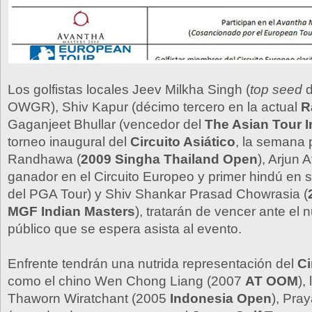
Los golfistas locales Jeev Milkha Singh (
top seed
d
OWGR), Shiv Kapur (décimo tercero en la actual
R
Gaganjeet Bhullar (vencedor del
The Asian Tour I
torneo inaugural del
Circuito Asiático
, la semana 
Randhawa (
2009 Singha Thailand Open
), Arjun A
ganador en el Circuito Europeo y primer hindú en sa
del PGA Tour) y Shiv Shankar Prasad Chowrasia (
MGF Indian Masters
), tratarán de vencer ante el
público que se espera asista al evento.
Enfrente tendrán una nutrida representación del
Ci
como el chino Wen Chong Liang (2007
AT OOM
),
Thaworn Wiratchant (2005
Indonesia Open
), Pra