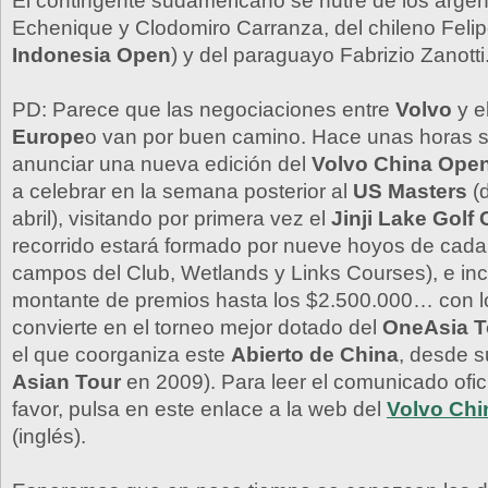
El contingente sudamericano se nutre de los argen
Echenique y Clodomiro Carranza, del chileno Felip
Indonesia Open
) y del paraguayo Fabrizio Zanotti
PD: Parece que las negociaciones entre
Volvo
y e
Europe
o van por buen camino. Hace unas horas 
anunciar una nueva edición del
Volvo China Ope
a celebrar en la semana posterior al
US Masters
(d
abril), visitando por primera vez el
Jinji Lake Golf 
recorrido estará formado por nueve hoyos de cada
campos del Club, Wetlands y Links Courses), e i
montante de premios hasta los $2.500.000… con l
convierte en el torneo mejor dotado del
OneAsia T
el que coorganiza este
Abierto de China
, desde s
Asian Tour
en 2009). Para leer el comunicado ofici
favor, pulsa en este enlace a la web del
Volvo Ch
(inglés).