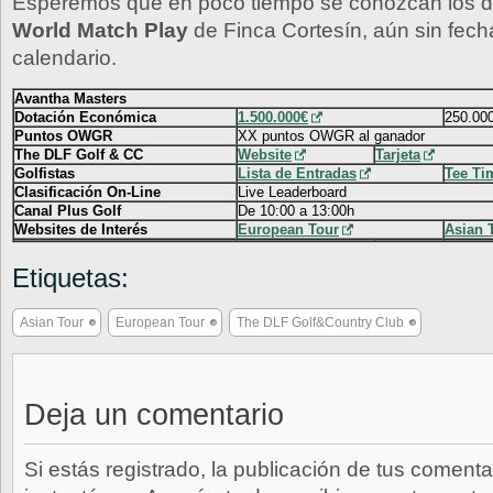
Esperemos que en poco tiempo se conozcan los de
World Match Play
de Finca Cortesín, aún sin fech
calendario.
Avantha Masters
Dotación Económica
1.500.000€
250.000
Puntos OWGR
XX puntos OWGR al ganador
The DLF Golf & CC
Website
Tarjeta
Golfistas
Lista de Entradas
Tee Ti
Clasificación On-Line
Live Leaderboard
Canal Plus Golf
De 10:00 a 13:00h
Websites de Interés
European Tour
Asian 
Etiquetas:
Asian Tour
European Tour
The DLF Golf&Country Club
Deja un comentario
Si estás registrado, la publicación de tus comenta