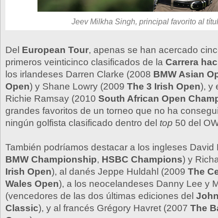
Jeev Milkha Singh, principal favorito al títu
Del
European Tour
, apenas se han acercado cinc
primeros veinticinco clasificados de la
Carrera hac
los irlandeses Darren Clarke (2008
BMW Asian O
Open
) y Shane Lowry (2009
The 3 Irish Open
), y
Richie Ramsay (2010
South African Open Cham
grandes favoritos de un torneo que no ha consegui
ningún golfista clasificado dentro del
top
50 del O
También podríamos destacar a los ingleses David
BMW Championship
,
HSBC Champions
) y Rich
Irish Open
), al danés Jeppe Huldahl (2009
The Ce
Wales Open
), a los neocelandeses Danny Lee y 
(vencedores de las dos últimas ediciones del
John
Classic
), y al francés Grégory Havret (2007
The B