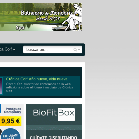
ca Golf
Crónica Golf: año nuevo, vida nueva
Óscar Díaz, director de contenidos de la web,
reflexiona sobre el futuro inmediato de Crónica
Golf