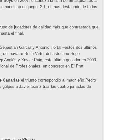
sh Boys
en 2007, encabeza la lista de 88 aspirantes al
con hándicap de juego -2.1, el más destacado de todos
rupo de jugadores de calidad más que contrastada que
asta el final.
Sebastián García y Antonio Hortal –éstos dos últimos
del navarro Borja Virto, del asturiano Hugo
ep Anglés y Xavier Puig, éste último ganador en 2009
onal de Profesionales, en concreto en El Prat.
 Canarias
el triunfo correspondió al madrileño Pedro
s golpes a Javier Sainz tras las cuatro jornadas de
Comunicación RFEG)