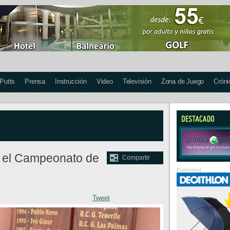
 Putts
Prensa
Instrucción
Video
Televisión
Zona de Juego
Cróni
e el Campeonato de
Compartir
Publicidad
Tweet