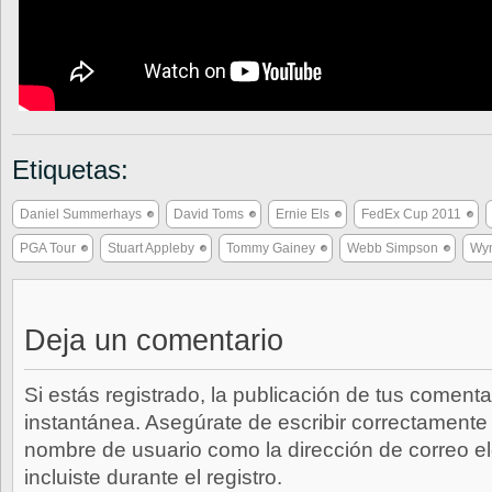
Etiquetas:
Daniel Summerhays
David Toms
Ernie Els
FedEx Cup 2011
PGA Tour
Stuart Appleby
Tommy Gainey
Webb Simpson
Wy
Deja un comentario
Si estás registrado, la publicación de tus comenta
instantánea. Asegúrate de escribir correctamente 
nombre de usuario como la dirección de correo e
incluiste durante el registro.