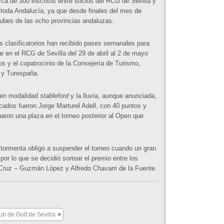
rca de 300 inscritos entre socios del RCG de Sevilla y
toda Andalucía, ya que desde finales del mes de
clubes de las ocho provincias andaluzas.
s clasificatorios han recibido pases semanales para
r en el RCG de Sevilla del 29 de abril al 2 de mayo
os y el copatrocinio de la Consejería de Turismo,
 y Turespaña.
a en modalidad
stableford
y la lluvia, aunque anunciada,
icados fueron Jorge Marturel Adell, con 40 puntos y
ron una plaza en el torneo posterior al Open que
 tormenta obligó a suspender el torneo cuando un gran
or lo que se decidió sortear el premio entre los
 Cruz – Guzmán López y Alfredo Chavarri de la Fuente.
ub de Golf de Sevilla