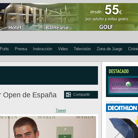
 Putts
Prensa
Instrucción
Video
Televisión
Zona de Juego
Cróni
ur Open de España
Compartir
Publicidad
Tweet