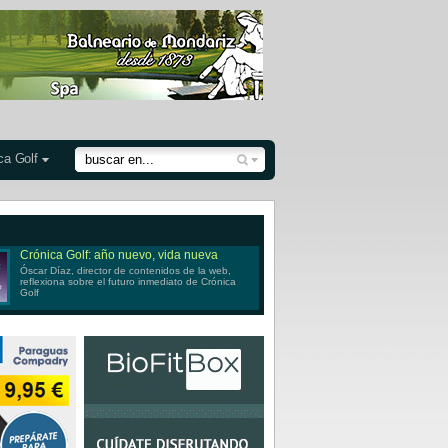
ca Golf
Crónica Golf: año nuevo, vida nueva
Óscar Díaz, director de contenidos de la web,
reflexiona sobre el futuro inmediato de Crónica
Golf