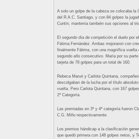
A solo un golpe de la cabeza se colocaba l
del R.A.C. Santiago, y con 84 golpes la juga
Cuntín, mantenía también sus opciones al tri
El segundo día de competición el duelo por e
Fátima Fernández. Ambas mejoraron con crece
finalmente Fátima, con una magnífica vuelta d
segundo año consecutivo. María por su part
tarjeta de 78 golpes para un total de 160.
Rebeca Maruri y Carlota Quintana, compañeras
descolgaban de la lucha por el título absolut
vuelta. Pero Carlota Quintana, con 167 golpes
2ª Categoría.
Las premiadas en 3ª y 4ª categoría fueron Cl
C.G. Miño respectivamente.
Los premios hándicap a la clasificación gene
que quedó primera con 148 golpes netos, y T