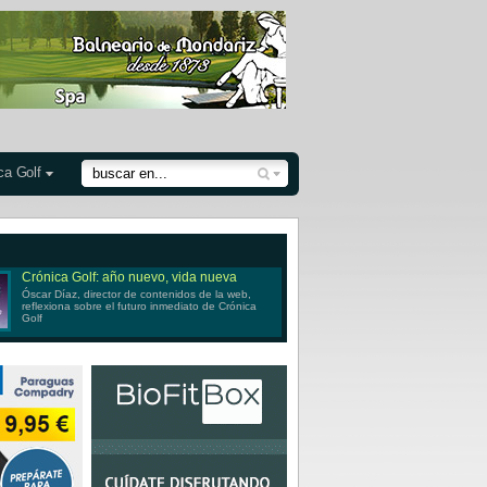
ca Golf
Crónica Golf: año nuevo, vida nueva
Óscar Díaz, director de contenidos de la web,
reflexiona sobre el futuro inmediato de Crónica
Golf