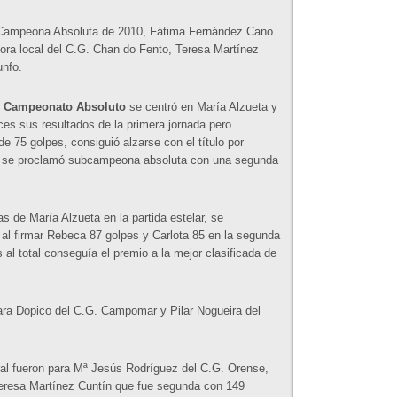
a Campeona Absoluta de 2010, Fátima Fernández Cano
dora local del C.G. Chan do Fento, Teresa Martínez
unfo.
l
Campeonato Absoluto
se centró en María Alzueta y
s sus resultados de la primera jornada pero
e 75 golpes, consiguió alzarse con el título por
e se proclamó subcampeona absoluta con una segunda
 de María Alzueta en la partida estelar, se
o al firmar Rebeca 87 golpes y Carlota 85 en la segunda
 al total conseguía el premio a la mejor clasificada de
ara Dopico del C.G. Campomar y Pilar Nogueira del
ral fueron para Mª Jesús Rodríguez del C.G. Orense,
eresa Martínez Cuntín que fue segunda con 149