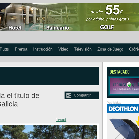
 Putts
Prensa
Instrucción
Video
Televisión
Zona de Juego
Cróni
 el título de
Compartir
alicia
Publicidad
Tweet