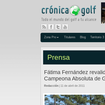
Zona Pro
Titulares
Blog
Territorio 3
Prensa
Fátima Fernández revalida
Campeona Absoluta de G
Redacción
| 11 de abril de 2011