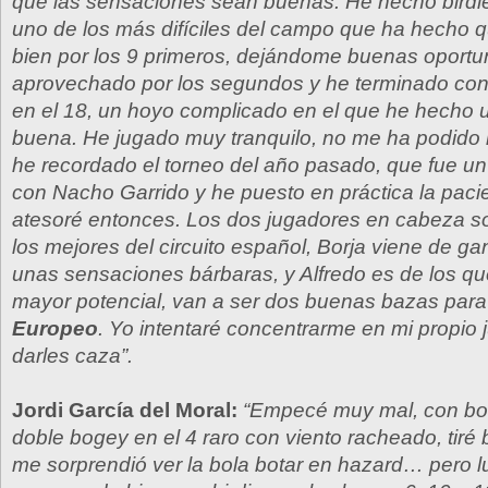
que las sensaciones sean buenas. He hecho birdie
uno de los más difíciles del campo que ha hecho 
bien por los 9 primeros, dejándome buenas oport
aprovechado por los segundos y he terminado con 
en el 18, un hoyo complicado en el que he hecho 
buena. He jugado muy tranquilo, no me ha podido 
he recordado el torneo del año pasado, que fue un
con Nacho Garrido y he puesto en práctica la paci
atesoré entonces. Los dos jugadores en cabeza s
los mejores del circuito español, Borja viene de ga
unas sensaciones bárbaras, y Alfredo es de los qu
mayor potencial, van a ser dos buenas bazas para
Europeo
. Yo intentaré concentrarme en mi propio 
darles caza”.
Jordi García del Moral:
“Empecé muy mal, con bog
doble bogey en el 4 raro con viento racheado, tiré
me sorprendió ver la bola botar en hazard… pero 