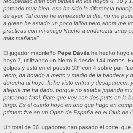
recuperado bien con birdies en los hoyos 6, 10 y 
pateado muy bien, esa ha sido la diferencia princi
de ayer. Tal como he empezado el día, no me pued
a green he estado un poco fallón pero ahora me v
prácticas con mi amigo Nacho a enderezar unas cos
más mañana”
El jugador madrileño
Pepe Dávila
ha hecho hoyo e
hoyo 7, utilizando un hierro 8 desde 144 metros. 
golpes y está en el puesto 33º con 4 sobre par:
“L
recto, ha botado a metro y medio de la bandera y 
derecha al hoyo, la he visto entrar y desaparecer,
alegría me ha dado, porque no estaba jugando muy
pateando fatal, fíjate que voy con dos putts en la bo
largo. Es el cuarto hoyo en uno que hago en compe
primero fue en un Open de España en el Club de 
Un total de 56 jugadores han pasado el corte, qu