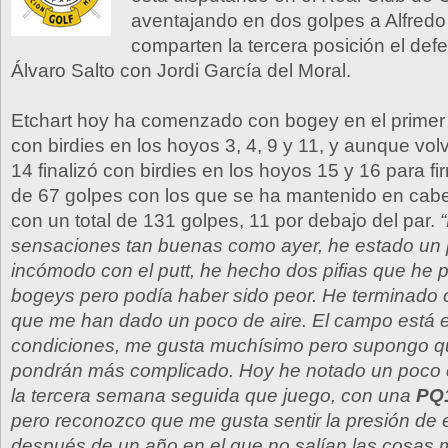
aventajando en dos golpes a Alfredo
comparten la tercera posición el defen
Álvaro Salto con Jordi García del Moral.
Etchart hoy ha comenzado con bogey en el primer
con birdies en los hoyos 3, 4, 9 y 11, y aunque volvi
14 finalizó con birdies en los hoyos 15 y 16 para fi
de 67 golpes con los que se ha mantenido en cabe
con un total de 131 golpes, 11 por debajo del par.
sensaciones tan buenas como ayer, he estado un
incómodo con el putt, he hecho dos pifias que he
bogeys pero podía haber sido peor. He terminado 
que me han dado un poco de aire. El campo está e
condiciones, me gusta muchísimo pero supongo qu
pondrán más complicado. Hoy he notado un poco e
la tercera semana seguida que juego, con una
PQ
pero reconozco que me gusta sentir la presión de e
después de un año en el que no salían las cosas