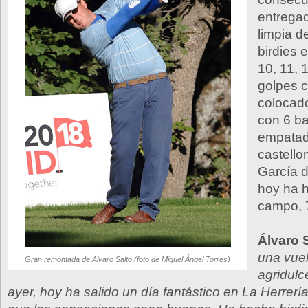
entregad
limpia d
birdies 
10, 11, 
golpes c
colocado
con 6 ba
empatad
castello
García d
hoy ha h
campo, 
Álvaro S
una vuel
Gran remontada de Alvaro Salto (foto de Miguel Ángel Torres)
agridulc
ayer, hoy ha salido un día fantástico en La Herrer