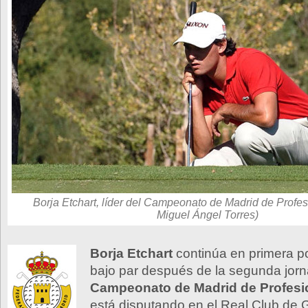
Borja Etchart, líder del Campeonato de Madrid de Profes
Miguel Ángel Torres)
Borja Etchart
continúa en primera p
bajo par después de la segunda jorn
Campeonato de Madrid de Profesi
está disputando en el Real Club de G