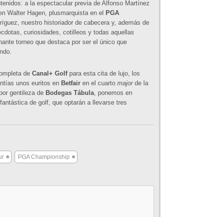
ntenidos: a la espectacular previa de Alfonso Martínez
en Walter Hagen, plusmarquista en el
PGA
íguez, nuestro historiador de cabecera y, además de
écdotas, curiosidades, cotilleos y todas aquellas
ante torneo que destaca por ser el único que
ndo.
completa de
Canal+ Golf
para esta cita de lujo, los
ntías unos euritos en
Betfair
en el cuarto
major
de la
por gentileza de
Bodegas Tábula
, ponemos en
fantástica de golf, que optarán a llevarse tres
ur
PGA Championship