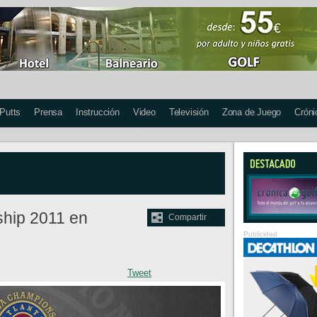
 Putts
Prensa
Instrucción
Video
Televisión
Zona de Juego
Cróni
hip 2011 en
Compartir
Publicidad
Tweet