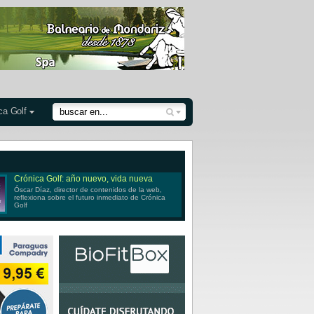
ca Golf
Crónica Golf: año nuevo, vida nueva
Óscar Díaz, director de contenidos de la web,
reflexiona sobre el futuro inmediato de Crónica
Golf