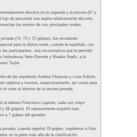
remendamente efectiva en la segunda y la tercera (67 y
el lujo de presentar una tarjeta relativamente discreta
ovechar los errores de sus principales rivales.
jornada (74, 73 y 72 golpes), fue escalando
special para la última ronda, cuando la española, con
s las participantes, una circunstancia que le permitió
as holandesas Ileen Domela y Maaike Naafs, a la
uren Taylor.
ento de las españolas Andrea Vilarasau y Luna Sobrón,
reto séptima y novena, respectivamente, así como para
 el corte al término de la tercera jornada.
ió al italiano Francesco Laporta, cada vez mejor
70 y 68 golpes). El representante español más
mo a 7 golpes del ganador.
 jornada, cuando registró 79 golpes, impidieron a Xavi
dos en la parte más alta de la clasificación.