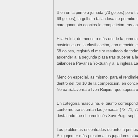
Bien en la primera jornada (70 golpes) pero t
69 golpes), la golfista tailandesa se permitió 
para ganar sin agobios la competición tras apr
Elia Folch, de menos a más desde la primera 
posiciones en la clasificación, con mención e
68 golpes, registró el mejor resultado de toda
ascender a la segunda plaza tras superar a l
tailandesa Pavarisa Yoktuan y a la inglesa La
Mención especial, asimismo, para el rendimi
dentro del
top
10 de la competición, en conc
Nerea Salaverría e Ivon Reijers, que superaron
En categoría masculina, el triunfo correspond
conforme transcurrían las jornadas (72, 71, 
destacado fue el barcelonés Xavi Puig, sépti
Los problemas encontrados durante la primera
Puig ejercer más presión a los jugadores situa