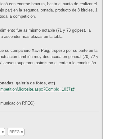
nó con enorme bravura, hasta el punto de realizar el
jo par) en la segunda jornada, producto de 8 birdies, 1
toda la competición.
dimiento fue asimismo notable (71 y 73 golpes), la
a ascender más plazas en la tabla.
ue su compañero Xavi Puig, tropezó por su parte en la
 actuación también muy destacada en general (70, 72 y
 Vilarasau superaron asimismo el corte a la conclusión
adas, galería de fotos, etc)
CompetitionMicrosite.aspx?CompId=1037
Comunicación RFEG)
r
RFEG