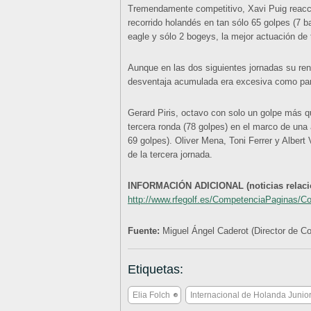
Tremendamente competitivo, Xavi Puig reaccio
recorrido holandés en tan sólo 65 golpes (7 ba
eagle y sólo 2 bogeys, la mejor actuación de 
Aunque en las dos siguientes jornadas su ren
desventaja acumulada era excesiva como par
Gerard Piris, octavo con solo un golpe más q
tercera ronda (78 golpes) en el marco de una
69 golpes). Oliver Mena, Toni Ferrer y Albert
de la tercera jornada.
INFORMACIÓN ADICIONAL (noticias relacion
http://www.rfegolf.es/CompetenciaPaginas/
Fuente:
Miguel Ángel Caderot (Director de 
Etiquetas:
Elia Folch
Internacional de Holanda Junio