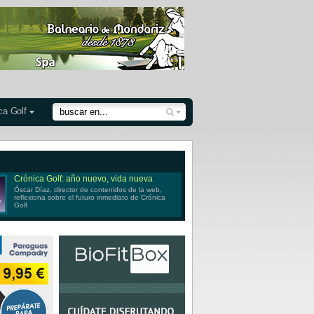
ca Golf
Crónica Golf: año nuevo, vida nueva
Óscar Díaz, director de contenidos de la web,
reflexiona sobre el futuro inmediato de Crónica
Golf