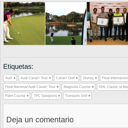
Etiquetas:
Audi
Audi Canal+ Tour
Canal+ Golf
Disney
Final Internacio
Final Nacional Audi Canal+ Tour
Magnolia Course
OHL Classic at M
Palm Course
TPC Sawgrass
Tranquilo Golf
Deja un comentario