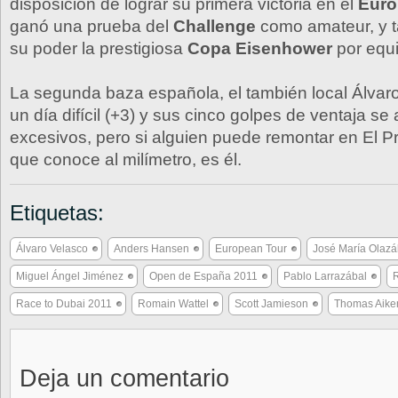
disposición de lograr su primera victoria en el
Euro
ganó una prueba del
Challenge
como amateur, y t
su poder la prestigiosa
Copa Eisenhower
por equ
La segunda baza española, el también local Álvaro
un día difícil (+3) y sus cinco golpes de ventaja se
excesivos, pero si alguien puede remontar en El P
que conoce al milímetro, es él.
Etiquetas:
Álvaro Velasco
Anders Hansen
European Tour
José María Olazá
Miguel Ángel Jiménez
Open de España 2011
Pablo Larrazábal
R
Race to Dubai 2011
Romain Wattel
Scott Jamieson
Thomas Aike
Deja un comentario