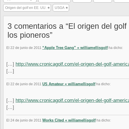
Origen del golf en EE. UU.
USGA
3 comentarios a “El origen del gol
los pioneros”
“Apple Tree Gang” « williamellisgolf
El 22 de junio de 2011
ha dicho:
[…]
http://www.cronicagolf.com/el-origen-del-golf-americ
[…]
US Amateur « williamellisgolf
El 22 de junio de 2011
ha dicho:
[…]
http://www.cronicagolf.com/el-origen-del-golf-americ
[…]
Works Cited « williamellisgolf
El 24 de junio de 2011
ha dicho: