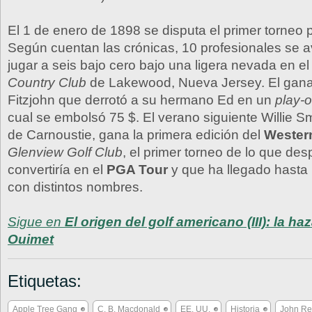
El 1 de enero de 1898 se disputa el primer torneo p
Según cuentan las crónicas, 10 profesionales se a
jugar a seis bajo cero bajo una ligera nevada en e
Country Club
de Lakewood, Nueva Jersey. El gana
Fitzjohn que derrotó a su hermano Ed en un
play-o
cual se embolsó 75 $. El verano siguiente Willie S
de Carnoustie, gana la primera edición del
Wester
Glenview Golf Club
, el primer torneo de lo que de
convertiría en el
PGA Tour
y que ha llegado hasta 
con distintos nombres.
Sigue en
El origen del golf americano (III): la h
Ouimet
Etiquetas:
Apple Tree Gang
C. B. Macdonald
EE. UU.
Historia
John Re