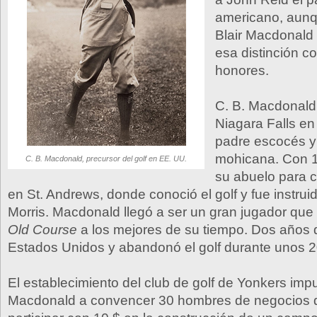
americano, aunq
Blair Macdonald
esa distinción c
honores.
C. B. Macdonald
Niagara Falls en
padre escocés 
mohicana. Con 1
C. B. Macdonald, precursor del golf en EE. UU.
su abuelo para c
en St. Andrews, donde conoció el golf y fue instru
Morris. Macdonald llegó a ser un gran jugador que 
Old Course
a los mejores de su tiempo. Dos años 
Estados Unidos y abandonó el golf durante unos 2
El establecimiento del club de golf de Yonkers imp
Macdonald a convencer 30 hombres de negocios 