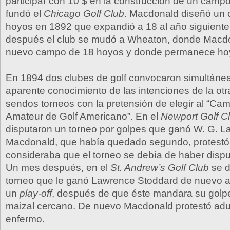
participar con 10 $ en la construcción de un campo 
fundó el
Chicago Golf Club
. Macdonald diseñó un
hoyos en 1892 que expandió a 18 al año siguient
después el club se mudó a Wheaton, donde Macd
nuevo campo de 18 hoyos y donde permanece hoy
En 1894 dos clubes de golf convocaron simultánea
aparente conocimiento de las intenciones de la otr
sendos torneos con la pretensión de elegir al “C
Amateur de Golf Americano”. En el
Newport Golf C
disputaron un torneo por golpes que ganó W. G. L
Macdonald, que había quedado segundo, protestó
consideraba que el torneo se debía de haber disp
Un mes después, en el
St. Andrew’s Golf Club
se d
torneo que le ganó Lawrence Stoddard de nuevo 
un
play-off
, después de que éste mandara su golpe
maizal cercano. De nuevo Macdonald protestó ad
enfermo.