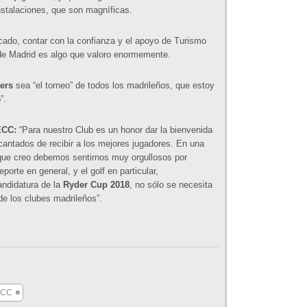
nstalaciones, que son magníficas.
cado, contar con la confianza y el apoyo de Turismo
 de Madrid es algo que valoro enormemente.
ers
sea “el torneo” de todos los madrileños, que estoy
”.
ECC:
“Para nuestro Club es un honor dar la bienvenida
antados de recibir a los mejores jugadores. En una
o que creo debemos sentirnos muy orgullosos por
porte en general, y el golf en particular,
andidatura de la
Ryder Cup 2018
, no sólo se necesita
de los clubes madrileños”.
ECC