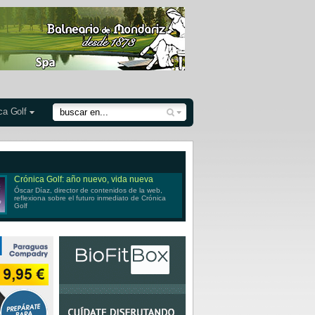
ca Golf
Crónica Golf: año nuevo, vida nueva
Óscar Díaz, director de contenidos de la web,
reflexiona sobre el futuro inmediato de Crónica
Golf