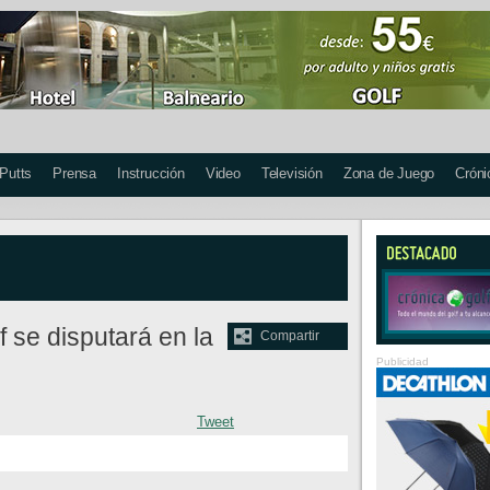
 Putts
Prensa
Instrucción
Video
Televisión
Zona de Juego
Cróni
 se disputará en la
Compartir
Publicidad
Tweet