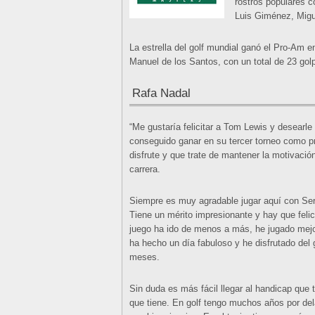
rostros populares c
Luis Giménez, Migu
La estrella del golf mundial ganó el Pro-Am e
Manuel de los Santos, con un total de 23 golp
Rafa Nadal
“Me gustaría felicitar a Tom Lewis y desearle 
conseguido ganar en su tercer torneo como pr
disfrute y que trate de mantener la motivació
carrera.
Siempre es muy agradable jugar aquí con Ser
Tiene un mérito impresionante y hay que felic
juego ha ido de menos a más, he jugado mejo
ha hecho un día fabuloso y he disfrutado del 
meses.
Sin duda es más fácil llegar al handicap que
que tiene. En golf tengo muchos años por del