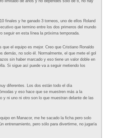
ro limitado de años y no dependes solo de ti, no hay
10 finales y he ganado 3 torneos, uno de ellos Roland
ecutivo que termino entre los dos primeros del mundo
ro seguir en esta línea la próxima temporada.
es que el equipo es mejor. Creo que Cristiano Ronaldo
los demás, no solo él. Normalmente, el que mete el gol
tidazos sin haber marcado y eso tiene un valor doble en
lla. Si sigue así puede va a seguir metiendo los
uy diferentes. Los dos están todo el día
cómodas y eso hace que se muestren más a la
 y ni uno ni otro son lo que muestran delante de las
equipo en Manacor, me he sacado la ficha pero solo
ún entrenamiento, pero sólo para divertirme, no jugaría