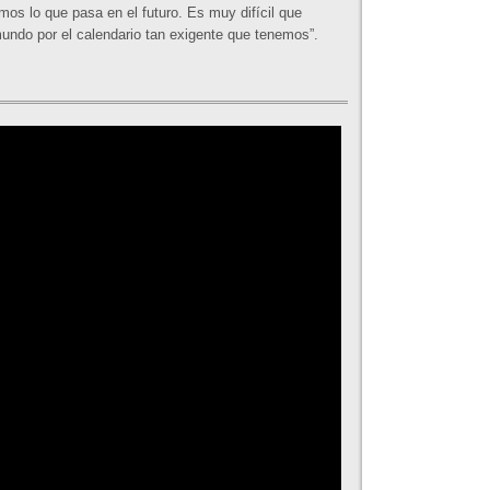
os lo que pasa en el futuro. Es muy difícil que
mundo por el calendario tan exigente que tenemos”.