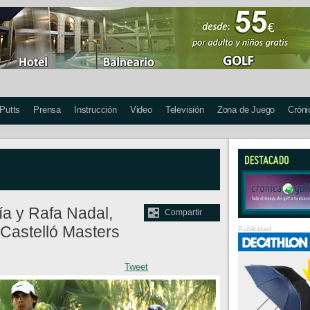
 Putts
Prensa
Instrucción
Video
Televisión
Zona de Juego
Cróni
ía y Rafa Nadal,
Compartir
Castelló Masters
Publicidad
Tweet