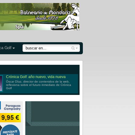
ca Golf
Crónica Golf: año nuevo, vida nueva
Óscar Díaz, director de contenidos de la web,
reflexiona sobre el futuro inmediato de Crónica
Golf