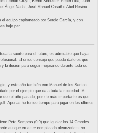
omo Johan Cruyff, Bernd Schuster, Pepín Liria, Juan
el Ángel Nadal, José Manuel Casañ o Abel Resino.
n el equipo capitaneado por Sergio García, y con
es bajo par.
toda la suerte para el futuro, es admirable que haya
ofesional. El único consejo que puedo darle es que
n y la ilusión para seguir mejorando durante toda su
gio, y este año también con Manuel de los Santos.
itarle por el ejemplo que da a toda la sociedad. Mi
r que el año pasado, pero lo más importante es que
golf. Apenas he tenido tiempo para jugar en los últimos
 tiene Pete Sampras (0,9) que igualar los 14 Grandes
ante aunque va a ser complicado alcanzarle si no