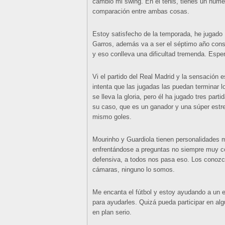
cambio mi swing. En el tenis, tienes un núme
comparación entre ambas cosas.
Estoy satisfecho de la temporada, he jugado 
Garros, además va a ser el séptimo año cons
y eso conlleva una dificultad tremenda. Espe
Vi el partido del Real Madrid y la sensación 
intenta que las jugadas las puedan terminar 
se lleva la gloria, pero él ha jugado tres par
su caso, que es un ganador y una súper estre
mismo goles.
Mourinho y Guardiola tienen personalidades m
enfrentándose a preguntas no siempre muy 
defensiva, a todos nos pasa eso. Los conozco
cámaras, ninguno lo somos.
Me encanta el fútbol y estoy ayudando a un 
para ayudarles. Quizá pueda participar en alg
en plan serio.