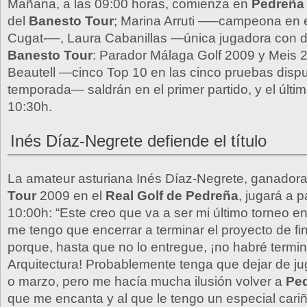
Mañana, a las 09:00 horas, comienza en
Pedreña
del
Banesto Tour
; Marina Arruti —–campeona en e
Cugat-—, Laura Cabanillas —única jugadora con do
Banesto Tour
: Parador Málaga Golf 2009 y Meis
Beautell —cinco Top 10 en las cinco pruebas disp
temporada— saldrán en el primer partido, y el últim
10:30h.
Inés Díaz-Negrete defiende el título
La amateur asturiana Inés Díaz-Negrete, ganador
Tour
2009 en el
Real Golf de Pedreña
, jugará a p
10:00h: “Este creo que va a ser mi último torneo e
me tengo que encerrar a terminar el proyecto de fi
porque, hasta que no lo entregue, ¡no habré termi
Arquitectura! Probablemente tenga que dejar de ju
o marzo, pero me hacía mucha ilusión volver a
Pe
que me encanta y al que le tengo un especial car