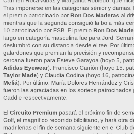
Carmen Roca-Albas y Margarita Robledo, que hicie
Tras imponerse en las categorías sénior y damas, 
el premio patrocinado por
Ron Dos Maderas
al dr
mientras que la segunda consiguió la bola más ce
10 patrocinado por FSB. El premio
Ron Dos Made
largo en categoría masculina fue para Jordi Serran
deslumbró con su distancia desde el tee. Por último
galardones que premian la precisión y recompens
cercana fueron para Esteve Garayoa (hoyo 5, patr
Adidas Eyewear
), Francisco Carrión (hoyo 15, pa
Taylor Made
) y Claudia Codina (hoyo 16, patroci
Meliá
). Por último, María Dolores Hernández y Cri
fueron las agraciadas en los sorteos patrocinados
Caddie respectivamente.
El
Circuito Premium
pasará el próximo fin de se
Golf, el magnífico recorrido bilbilitano, y hará otra
madrileñas el fin de semana siguiente en el Club d