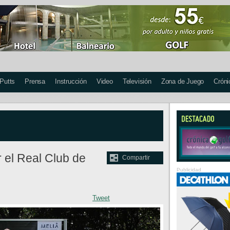
 Putts
Prensa
Instrucción
Video
Televisión
Zona de Juego
Cróni
r el Real Club de
Compartir
Publicidad
Tweet