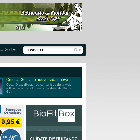
ca Golf
Crónica Golf: año nuevo, vida nueva
Óscar Díaz, director de contenidos de la web,
reflexiona sobre el futuro inmediato de Crónica
Golf