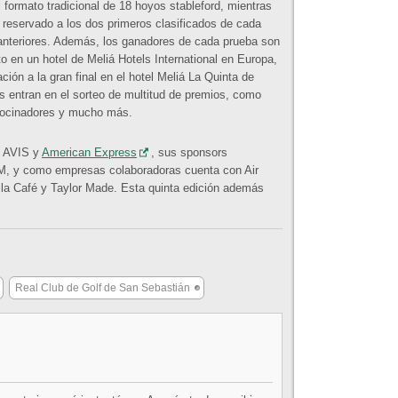
l formato tradicional de 18 hoyos stableford, mientras
á reservado a los dos primeros clasificados de cada
 anteriores. Además, los ganadores de cada prueba son
 en un hotel de Meliá Hotels International en Europa,
ación a la gran final en el hotel Meliá La Quinta de
tes entran en el sorteo de multitud de premios, como
atrocinadores y mucho más.
de AVIS y
American Express
, sus sponsors
M, y como empresas colaboradoras cuenta con Air
illa Café y Taylor Made. Esta quinta edición además
Real Club de Golf de San Sebastián