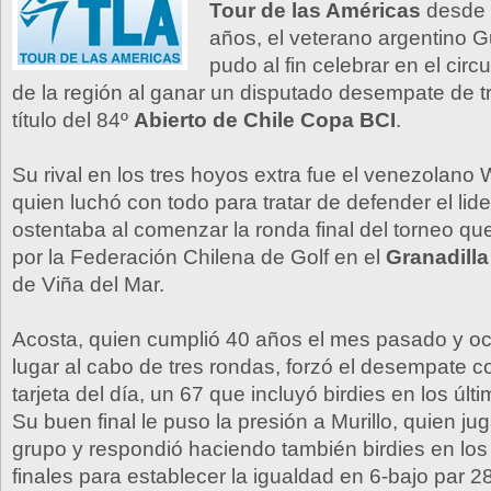
Tour de las Américas
desde 
años, el veterano argentino 
pudo al fin celebrar en el circu
de la región al ganar un disputado desempate de t
título del 84º
Abierto de Chile Copa BCI
.
Su rival en los tres hoyos extra fue el venezolano 
quien luchó con todo para tratar de defender el lid
ostentaba al comenzar la ronda final del torneo qu
por la Federación Chilena de Golf en el
Granadill
de Viña del Mar.
Acosta, quien cumplió 40 años el mes pasado y oc
lugar al cabo de tres rondas, forzó el desempate c
tarjeta del día, un 67 que incluyó birdies en los úl
Su buen final le puso la presión a Murillo, quien ju
grupo y respondió haciendo también birdies en lo
finales para establecer la igualdad en 6-bajo par 2