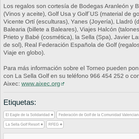
Los regalos son cortesía de Bodegas Aranleón y B
(Vinos y aceite), Golf Usa y Golf´US (material de gol
Vicente Ortí (esculturas), Yanes (Joyería), Lladró (
Balearia (billete a Baleares), Viajes Halcón (talon
Prieto y Babé (cosmética), la Sella (Spa), Javier La
de sol), Real Federación Española de Golf (regalos
Viaje en globo).
Para más información sobre el Torneo pueden pon
con La Sella Golf en su teléfono 966 454 252 o co
Aixec:
www.aixec.org
Etiquetas:
El Eagle de la Solidaridad
Federación de Golf de la Comunidad Valencia
La Sella Golf Resort
RFEG