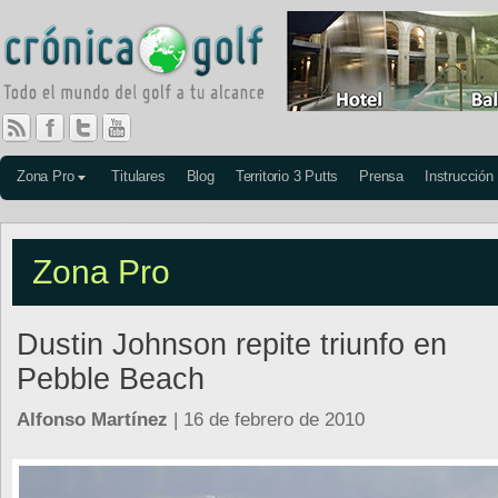
Zona Pro
Titulares
Blog
Territorio 3 Putts
Prensa
Instrucción
Zona Pro
Dustin Johnson repite triunfo en
Pebble Beach
Alfonso Martínez
| 16 de febrero de 2010