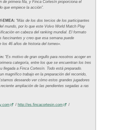
n de primera fila, y Finca Cortesín proporciona el
o que empiece la acción”.
lf-EMEA:
“Más de los dos tercios de los participantes
del mundo, por lo que este Volvo World Match Play
sificación en cabeza del ranking mundial. El formato
ros fascinantes y creo que esa semana puede
 los 46 años de historia del torneo».
ín:
“Es motivo de gran orgullo para nosotros acoger en
rimera categoría, entre los que se encuentran los tres
u llegada a Finca Cortesín. Todo está preparado.
n magnífico trabajo en la preparación del recorrido,
 Estamos deseando ver cómo estos grandes jugadores
 reciente ampliación de las pendientes segadas a ras
y.com
/
http://es.fincacortesin.com
/