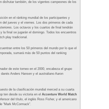
án disfrutar también, de los vigentes campeones de los
ción en el ránking mundial de los participantes y
n del jueves y el viernes. Los dos primeros de cada
steriores. Los octavos y los cuartos de final tendrán
 y la final se jugarán el domingo. Todos los encuentros
ch play tradicional.
cuentran entre los 50 primeros del mundo por lo que el
emporada, sumará más de 50 puntos del ranking
ador de este torneo en el 2000, encabeza el grupo
l danés Anders Hansen y el australiano Aaron
esto de la clasificación mundial merced a su cuarta
op ten desde su victoria en el
Accenture World Match
fensor del título, el inglés Ross Fisher, y el americano
 de “Mark McCormack”.