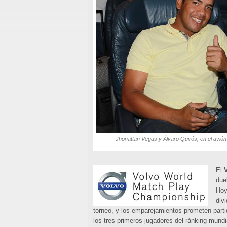
Jhonattan Vegas y Álvaro Quirós, en el avión
El
due
Hoy
div
torneo, y los emparejamientos prometen parti
los tres primeros jugadores del ránking mundi