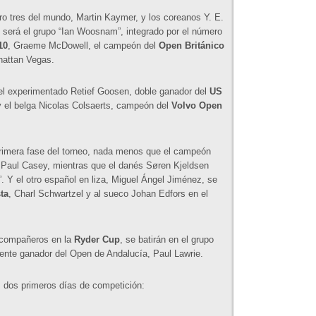
ro tres del mundo, Martin Kaymer, y los coreanos Y. E.
será el grupo “Ian Woosnam”, integrado por el número
10
, Graeme McDowell, el campeón del
Open Británico
nattan Vegas.
 el experimentado Retief Goosen, doble ganador del
US
y el belga Nicolas Colsaerts, campeón del
Volvo Open
 primera fase del torneo, nada menos que el campeón
 Paul Casey, mientras que el danés Søren Kjeldsen
 Y el otro español en liza, Miguel Ángel Jiménez, se
ta
, Charl Schwartzel y al sueco Johan Edfors en el
, compañeros en la
Ryder Cup
, se batirán en el grupo
ciente ganador del Open de Andalucía, Paul Lawrie.
s dos primeros días de competición: