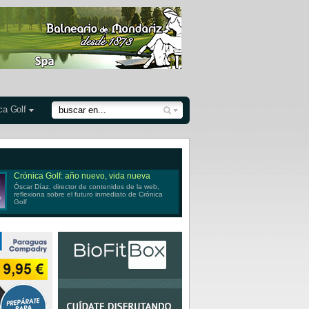
ca Golf
Crónica Golf: año nuevo, vida nueva
Óscar Díaz, director de contenidos de la web,
reflexiona sobre el futuro inmediato de Crónica
Golf