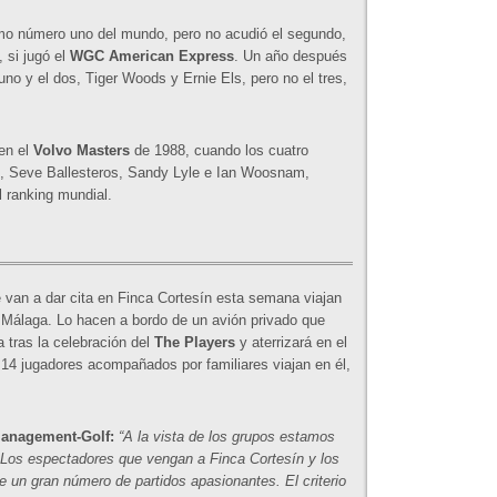
mo número uno del mundo, pero no acudió el segundo,
 si jugó el
WGC American Express
. Un año después
no y el dos, Tiger Woods y Ernie Els, pero no el tres,
 en el
Volvo Masters
de 1988, cuando los cuatro
do, Seve Ballesteros, Sandy Lyle e Ian Woosnam,
l ranking mundial.
 van a dar cita en Finca Cortesín esta semana viajan
álaga. Lo hacen a bordo de un avión privado que
 tras la celebración del
The Players
y aterrizará en el
 14 jugadores acompañados por familiares viajan en él,
 Management-Golf:
“A la vista de los grupos estamos
 Los espectadores que vengan a Finca Cortesín y los
e un gran número de partidos apasionantes. El criterio