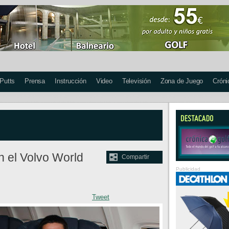
 Putts
Prensa
Instrucción
Video
Televisión
Zona de Juego
Cróni
n el Volvo World
Compartir
Publicidad
Tweet