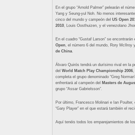
En el grupo “Arnold Palmer” pelearán el núme
Yang y Seung-yul Noh. No menos interesante 
cinco del mundo y campeón del
US Open 20
2010
, Louis Oosthuizen, y el venezolano Jho
En el cuadro “Gustaf Larson” se encontrarán
Open
, el número 6 del mundo, Rory McIlroy 
de China
.
Álvaro Quirós tendrá un durísimo rival en la
del
World Match Play Championship 2006
,
completa el grupo denominado “Greg Norman”.
enfrentará al campeón del
Masters de Augus
grupo “Assar Gabrielsson”.
Por último, Francesco Molinari e Ian Poulter
“Gary Player” en el que estará también el re
Aquí tenéis todos los emparejamientos de lo