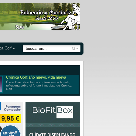
ca Golf
Crónica Golf: año nuevo, vida nueva
Óscar Díaz, director de contenidos de la web,
reflexiona sobre el futuro inmediato de Crónica
Golf