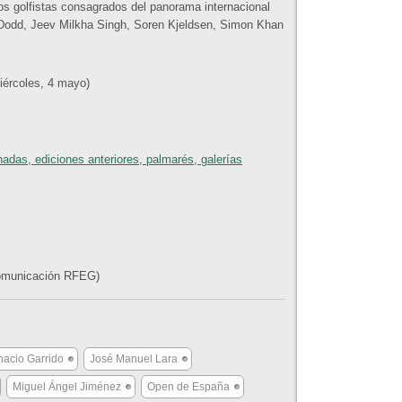
ros golfistas consagrados del panorama internacional
Dodd, Jeev Milkha Singh, Soren Kjeldsen, Simon Khan
rcoles, 4 mayo)
as, ediciones anteriores, palmarés, galerías
Comunicación RFEG)
nacio Garrido
José Manuel Lara
Miguel Ángel Jiménez
Open de España