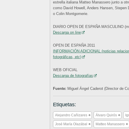
estrella italiana Matteo Manassero junto a ot
como David Howell, Anders Hansen, Stepen 
o Colin Montgomerie.
DIARIO OPEN DE ESPAÑA MASCULINO (mié
Descarga on line
OPEN DE ESPAÑA 2011
INFORMACIÓN ADICIONAL (noticias relacionad
fotográficas, etc)
WEB OFICIAL
Descarga de fotografías
Fuente:
Miguel Ángel Caderot (Director de 
Etiquetas:
Alejandro Cañizares
Álvaro Quirós
Ig
José María Olazábal
Matteo Manassero