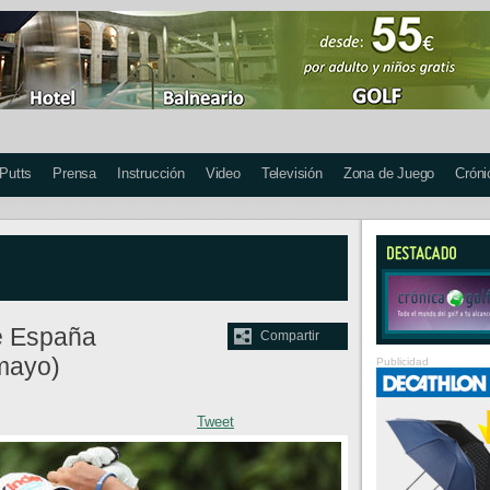
 Putts
Prensa
Instrucción
Video
Televisión
Zona de Juego
Cróni
e España
Compartir
 mayo)
Publicidad
Tweet