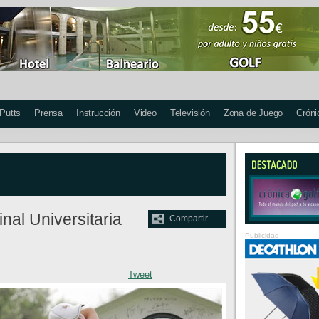
 Putts
Prensa
Instrucción
Video
Televisión
Zona de Juego
Cróni
nal Universitaria
Compartir
Publicidad
Tweet