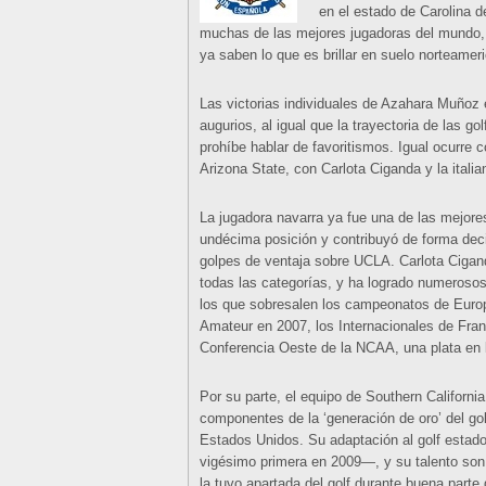
en el estado de Carolina d
muchas de las mejores jugadoras del mundo, p
ya saben lo que es brillar en suelo norteamer
Las victorias individuales de Azahara Muño
augurios, al igual que la trayectoria de las go
prohíbe hablar de favoritismos. Igual ocurre c
Arizona State, con Carlota Ciganda y la italia
La jugadora navarra ya fue una de las mejores
undécima posición y contribuyó de forma deci
golpes de ventaja sobre UCLA. Carlota Cigan
todas las categorías, y ha logrado numerosos 
los que sobresalen los campeonatos de Europa
Amateur en 2007, los Internacionales de Franc
Conferencia Oeste de la NCAA, una plata en
Por su parte, el equipo de Southern Californi
componentes de la ‘generación de oro’ del go
Estados Unidos. Su adaptación al golf estad
vigésimo primera en 2009—, y su talento son 
la tuvo apartada del golf durante buena part