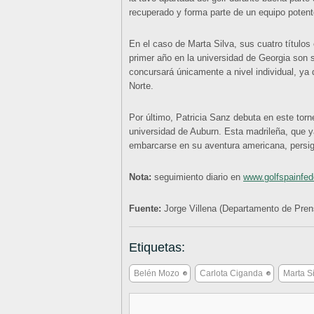
recuperado y forma parte de un equipo potent
En el caso de Marta Silva, sus cuatro título
primer año en la universidad de Georgia son s
concursará únicamente a nivel individual, ya
Norte.
Por último, Patricia Sanz debuta en este torn
universidad de Auburn. Esta madrileña, que 
embarcarse en su aventura americana, persigu
Nota:
seguimiento diario en
www.golfspainfe
Fuente:
Jorge Villena (Departamento de Pre
Etiquetas:
Belén Mozo
Carlota Ciganda
Marta S