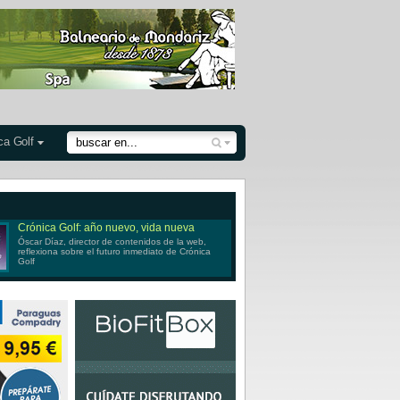
ca Golf
Crónica Golf: año nuevo, vida nueva
Óscar Díaz, director de contenidos de la web,
reflexiona sobre el futuro inmediato de Crónica
Golf