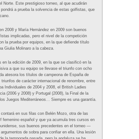
el Norte. Este prestigioso torneo, al que acudirán
ondrá a prueba la solvencia de estas golfistas, que
icano.
z en 2008 y María Hernández en 2009 son buenos
lfistas implicadas, pero el nivel de la competición
on la prueba por equipos, en la que defiende título
na Giulia Molinaro a la cabeza.
 en la edición de 2009, en la que se clasificó en la
siva a que su equipo se llevase el triunfo con ocho
da atesora los títulos de campeona de España de
triunfos de carácter internacional de renombre, entre
 Individuales de 2004 y 2008, el British Ladies
ia (2006 y 2008) y Portugal (2008), la Final de la
 los Juegos Mediterráneos… Siempre es una garantía.
a contará en sus filas con Belén Mozo, otra de las
lf femenino español y que ya acumula tres cursos en
ounidense, sus buenos precedentes en el torneo —
argumentos de sobra para confiar en ella. Una lesión
e de la temporada pasada, pero la andaluza se ha