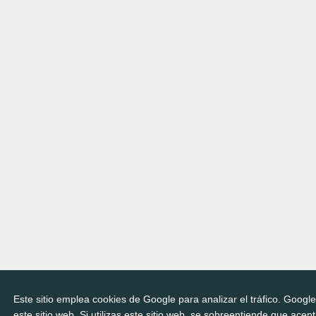
Este sitio emplea cookies de Google para analizar el tráfico. Googl
este sitio web. Si utilizas este sitio web, se sobreentiende que acep