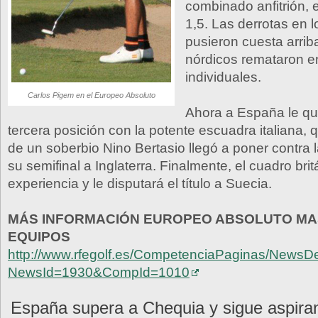
combinado anfitrión, e
1,5. Las derrotas en 
pusieron cuesta arriba
nórdicos remataron e
individuales.
Carlos Pigem en el Europeo Absoluto
Ahora a España le qu
tercera posición con la potente escuadra italiana,
de un soberbio Nino Bertasio llegó a poner contra 
su semifinal a Inglaterra. Finalmente, el cuadro br
experiencia y le disputará el título a Suecia.
MÁS INFORMACIÓN EUROPEO ABSOLUTO MA
EQUIPOS
http://www.rfegolf.es/CompetenciaPaginas/NewsDe
NewsId=1930&CompId=1010
España supera a Chequia y sigue aspiran