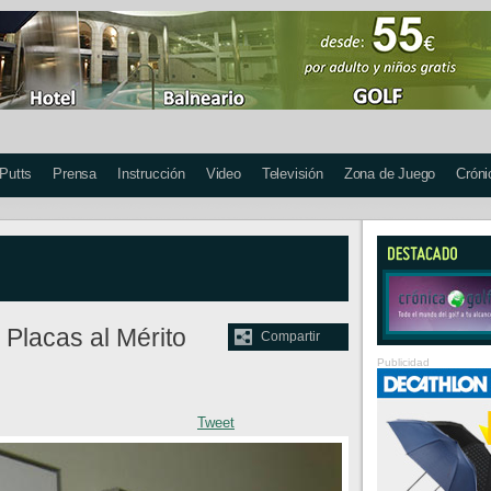
 Putts
Prensa
Instrucción
Video
Televisión
Zona de Juego
Cróni
Placas al Mérito
Compartir
Publicidad
Tweet