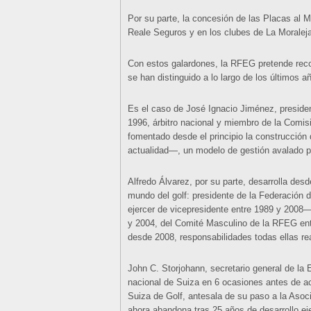
Por su parte, la concesión de las Placas al 
Reale Seguros y en los clubes de La Moralej
Con estos galardones, la RFEG pretende rec
se han distinguido a lo largo de los últimos 
Es el caso de José Ignacio Jiménez, presiden
1996, árbitro nacional y miembro de la Comis
fomentado desde el principio la construcci
actualidad—, un modelo de gestión avalado p
Alfredo Álvarez, por su parte, desarrolla de
mundo del golf: presidente de la Federación 
ejercer de vicepresidente entre 1989 y 2008
y 2004, del Comité Masculino de la RFEG ent
desde 2008, responsabilidades todas ellas re
John C. Storjohann, secretario general de l
nacional de Suiza en 6 ocasiones antes de ac
Suiza de Golf, antesala de su paso a la Asoc
ahora abandona tras 25 años de desarrollo ej