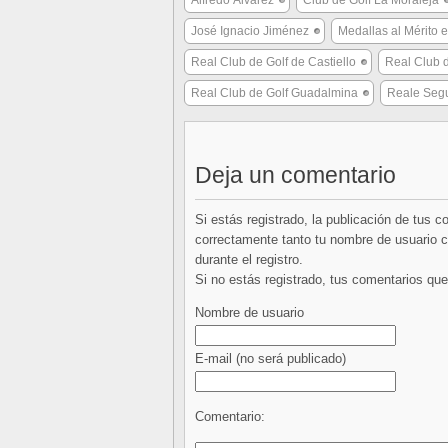
Alfredo Álvarez
Club de Golf La Moraleja
José Ignacio Jiménez
Medallas al Mérito e
Real Club de Golf de Castiello
Real Club 
Real Club de Golf Guadalmina
Reale Seg
Deja un comentario
Si estás registrado, la publicación de tus 
correctamente tanto tu nombre de usuario co
durante el registro.
Si no estás registrado, tus comentarios q
Nombre de usuario
E-mail
(no será publicado)
Comentario: