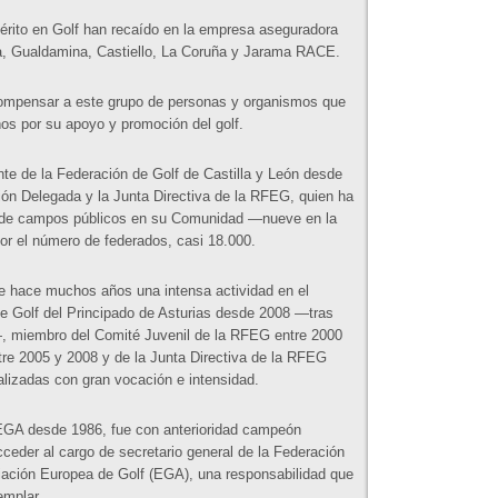
Mérito en Golf han recaído en la empresa aseguradora
a, Gualdamina, Castiello, La Coruña y Jarama RACE.
ompensar a este grupo de personas y organismos que
años por su apoyo y promoción del golf.
te de la Federación de Golf de Castilla y León desde
ión Delegada y la Junta Directiva de la RFEG, quien ha
ón de campos públicos en su Comunidad —nueve en la
or el número de federados, casi 18.000.
sde hace muchos años una intensa actividad en el
de Golf del Principado de Asturias desde 2008 —tras
—, miembro del Comité Juvenil de la RFEG entre 2000
re 2005 y 2008 y de la Junta Directiva de la RFEG
alizadas con gran vocación e intensidad.
a EGA desde 1986, fue con anterioridad campeón
ceder al cargo de secretario general de la Federación
iación Europea de Golf (EGA), una responsabilidad que
emplar.