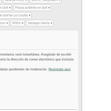
Jarama RACE
John C. Storjohann
n Golf
Placas al Mérito en Golf
de Golf de La Coruña
uros
RFEG
Santiago García
comentarios será instantánea. Asegúrate de escribir
mo la dirección de correo electrónico que incluiste
uedarán pendientes de moderación.
Regístrate aquí
.