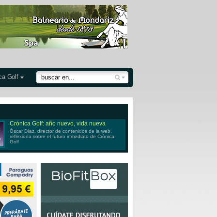
ca Golf
Crónica Golf: año nuevo, vida nueva
Óscar Díaz, director de contenidos de la web,
reflexiona sobre el futuro inmediato de Crónica
Golf