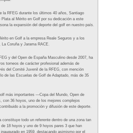
e la RFEG durante los últimos 40 años, Santiago
Plata al Mérito en Golf por su dedicación a este
sona la expansión del deporte del golf en nuestro país.
rito en Golf a la empresa Reale Seguros y a los
lo, La Coruña y Jarama RACE.
 RFEG y del Open de España Masculino desde 2007, ha
ros torneos de carácter profesional además de
ravés del Comité Juvenil de la RFEG, con mención
llo de las Escuelas de Golf de Adaptado, más de 35
 golf más importantes —Copa del Mundo, Open de
s, con 36 hoyos, uno de los mejores complejos
ontribuido a la promoción y difusión de este deporte.
a constituye todo un referente dentro de una zona tan
s de 18 hoyos y uno de 9 hoyos pares 3 que han
 inaugurado en 1959, destacando asimismo por el