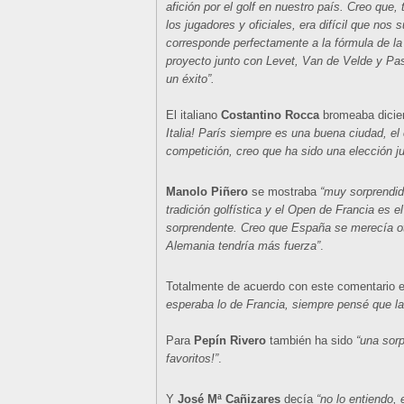
afición por el golf en nuestro país. Creo que, 
los jugadores y oficiales, era difícil que nos
corresponde perfectamente a la fórmula de la 
proyecto junto con Levet, Van de Velde y Pas
un éxito”.
El italiano
Costantino Rocca
bromeaba dici
Italia! París siempre es una buena ciudad, el
competición, creo que ha sido una elección ju
Manolo Piñero
se mostraba
“muy sorprendid
tradición golfística y el Open de Francia es 
sorprendente. Creo que España se merecía ot
Alemania tendría más fuerza”
.
Totalmente de acuerdo con este comentario 
esperaba lo de Francia, siempre pensé que la
Para
Pepín Rivero
también ha sido
“una sor
favoritos!”
.
Y
José Mª Cañizares
decía
“no lo entiendo,