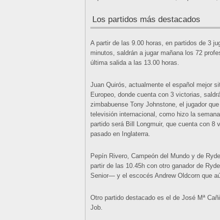
Los partidos más destacados
A partir de las 9.00 horas, en partidos de 3 ju
minutos, saldrán a jugar mañana los 72 profes
última salida a las 13.00 horas.
Juan Quirós, actualmente el español mejor sit
Europeo, donde cuenta con 3 victorias, saldr
zimbabuense Tony Johnstone, el jugador que
televisión internacional, como hizo la semana
partido será Bill Longmuir, que cuenta con 8 v
pasado en Inglaterra.
Pepín Rivero, Campeón del Mundo y de Ryder C
partir de las 10.45h con otro ganador de Ryde
Senior— y el escocés Andrew Oldcorn que aú
Otro partido destacado es el de José Mª Cañi
Job.