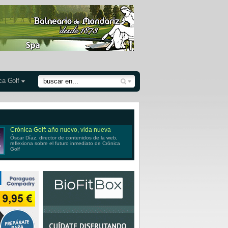
ca Golf
Crónica Golf: año nuevo, vida nueva
Óscar Díaz, director de contenidos de la web,
reflexiona sobre el futuro inmediato de Crónica
Golf