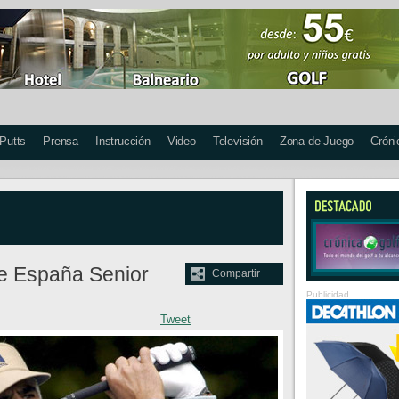
 Putts
Prensa
Instrucción
Video
Televisión
Zona de Juego
Cróni
e España Senior
Compartir
Publicidad
Tweet