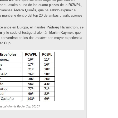
iar su asalto a una de las cuatro plazas de la
RCWPL
,
diarense
Álvaro Quirós
, que ha sabido exprimir el
se mantiene dentro del top 20 de ambas clasificaciones.
ce años en Europa, el irlandés
Pádraig Harrington
, se
ur
y le cede el testigo al alemán
Martin Kaymer
, que
convertirse en los dos
rookies
con mayor experiencia
er Cup
.
español en la Ryder Cup 2010?