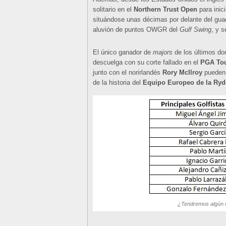
solitario en el
Northern Trust Open
para inic
situándose unas décimas por delante del gua
aluvión de puntos OWGR del
Gulf Swing
, y 
El único ganador de
majors
de los últimos do
descuelga con su corte fallado en el
PGA To
junto con el norirlandés
Rory McIlroy
pueden 
de la historia del
Equipo Europeo de la Ryd
¿Tendremos algún 