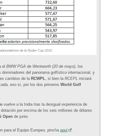
stadounidense de la Ryder Cup 2010
 el
BMW PGA de Wentworth
(20 de mayo)
, los
 dominadores del panorama golfístico internacional, y
des cambios de la
RCWPL
, si bien la
RCEPL
iniciará
ada, eso sí, por los dos primeros
World Golf
eo
vuelve a la India tras la desigual experiencia de
 dotación por encima de los seis millones de dólares
S Open
de junio.
ción para el Equipo Europeo, pincha
aquí
.