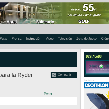
 Putts
Prensa
Instrucción
Video
Televisión
Zona de Juego
Cróni
 para la Ryder
Compartir
Publicidad
Tweet