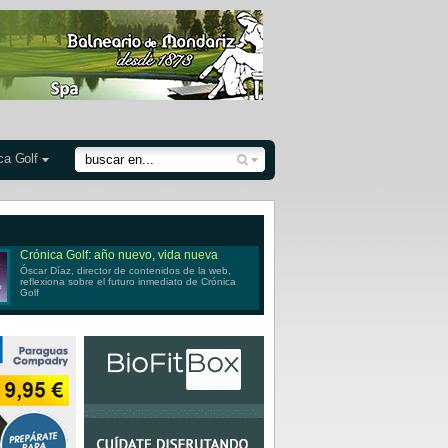
ca Golf
Crónica Golf: año nuevo, vida nueva
Óscar Díaz, director de contenidos de la web,
reflexiona sobre el futuro inmediato de Crónica
Golf