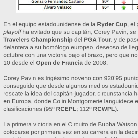
En el equipo estadounidense de la
Ryder Cup
, el
playoff
ha evitado que su capitán, Corey Pavin, se 
Travelers Championship
del
PGA Tour
, y de pas
delantera a su homólogo europeo, deseoso de llega
octubre con una victoria bajo el brazo, pero que 
10 desde el
Open de Francia
de 2008.
Corey Pavin es trigésimo noveno con 920’95 punto
conseguido que desde algunos medios estadouni
rescate la idea del capitán-jugador, circunstancia 
en Europa, donde Colin Montgomerie languidece e
clasificaciones (95º
RCEPL
; 112º
RCWPL
).
La primera victoria en el Circuito de Bubba Watson
colocarse por primera vez en su carrera en la dec