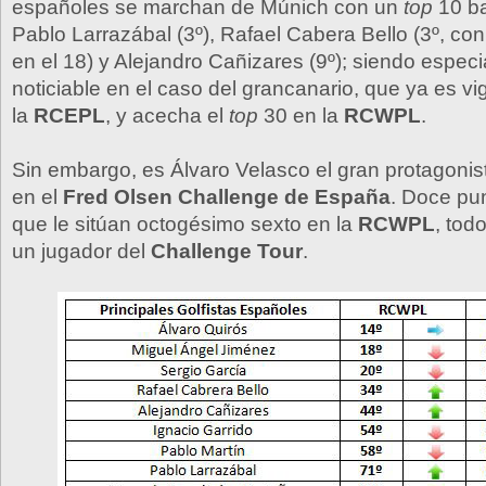
españoles se marchan de Múnich con un
top
10 ba
Pablo Larrazábal (3º), Rafael Cabera Bello (3º, con 
en el 18) y Alejandro Cañizares (9º); siendo espec
noticiable en el caso del grancanario, que ya es v
la
RCEPL
, y acecha el
top
30 en la
RCWPL
.
Sin embargo, es Álvaro Velasco el gran protagonista
en el
Fred Olsen Challenge de España
. Doce p
que le sitúan octogésimo sexto en la
RCWPL
, tod
un jugador del
Challenge Tour
.