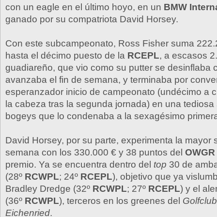
con un eagle en el último hoyo, en un
BMW Intern
ganado por su compatriota David Horsey.
Con este subcampeonato, Ross Fisher suma 222.
hasta el décimo puesto de la
RCEPL
, a escasos 2
guadiareño, que vio como su putter se desinflaba
avanzaba el fin de semana, y terminaba por conver
esperanzador inicio de campeonato (undécimo a c
la cabeza tras la segunda jornada) en una tediosa
bogeys que lo condenaba a la sexagésimo primera 
David Horsey, por su parte, experimenta la mayor 
semana con los 330.000 € y 38 puntos del
OWG
premio. Ya se encuentra dentro del
top
30 de amba
(28º
RCWPL
; 24º
RCEPL
), objetivo que ya vislum
Bradley Dredge (32º
RCWPL
; 27º
RCEPL
) y el a
(36º
RCWPL
), terceros en los greenes del
Golfclu
Eichenried
.